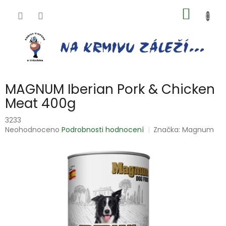
Přejít
NÁKUP
na
obsah
KOŠÍK
MAGNUM Iberian Pork & Chicken
Meat 400g
3233
Průměrné
Neohodnoceno
Podrobnosti hodnocení
Značka:
Magnum
hodnocení
produktu
je
0,0
z
5
hvězdiček.