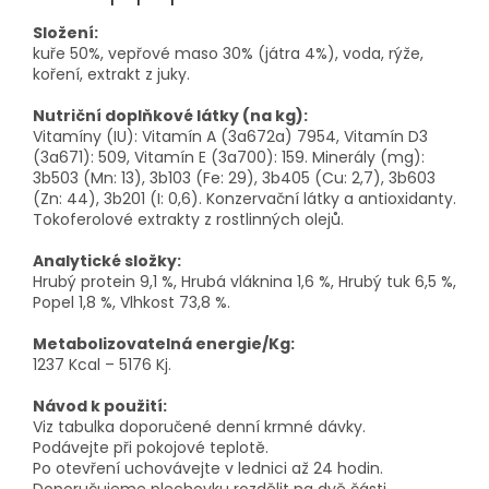
Složení:
kuře 50%, vepřové maso 30% (játra 4%), voda, rýže,
koření, extrakt z juky.
Nutriční doplňkové látky (na kg):
Vitamíny (IU): Vitamín A (3a672a) 7954, Vitamín D3
(3a671): 509, Vitamín E (3a700): 159. Minerály
(mg):
3b503 (Mn: 13), 3b103 (Fe: 29), 3b405 (Cu: 2,7), 3b603
(Zn: 44), 3b201 (I: 0,6). Konzervační
látky a antioxidanty.
Tokoferolové extrakty z rostlinných olejů.
Analytické složky:
Hrubý protein 9,1 %, Hrubá vláknina 1,6 %, Hrubý tuk 6,5 %,
Popel 1,8 %, Vlhkost 73,8 %.
Metabolizovatelná energie/Kg:
1237 Kcal – 5176 Kj.
Návod k použití:
Viz tabulka doporučené denní krmné dávky.
Podávejte při pokojové teplotě.
Po otevření uchovávejte v lednici až 24 hodin.