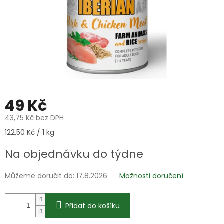
49 Kč
43,75 Kč bez DPH
Měrná
122,50 Kč / 1 kg
cena:
Na objednávku do týdne
Můžeme doručit do:
17.8.2026
Možnosti doručení
Přidat do košíku