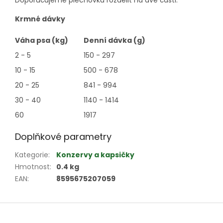
Doporučujeme plechovku rozdělit na dvě části.
Krmné dávky
Váha psa (kg)
Denní dávka (g)
2 - 5
150 - 297
10 - 15
500 - 678
20 - 25
841 - 994
30 - 40
1140 - 1414
60
1917
Doplňkové parametry
Kategorie
:
Konzervy a kapsičky
Hmotnost
:
0.4 kg
EAN
:
8595675207059
Z
á