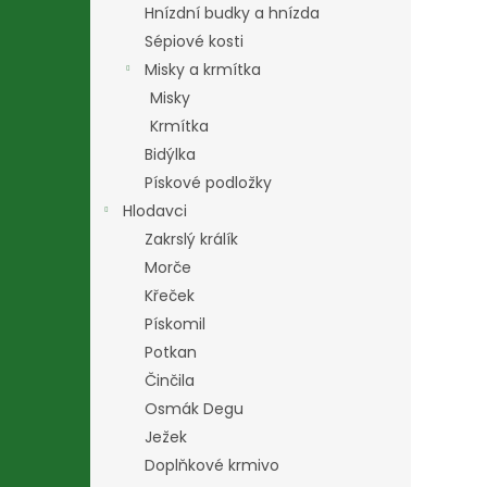
Hnízdní budky a hnízda
Sépiové kosti
Misky a krmítka
Misky
Krmítka
Bidýlka
Pískové podložky
Hlodavci
Zakrslý králík
Morče
Křeček
Pískomil
Potkan
Činčila
Osmák Degu
Ježek
Doplňkové krmivo