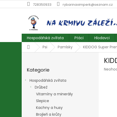
Přejít
728350933
rybarinavimperk@seznam.cz
na
obsah
Hospodářská zvířata
Ptáci
Hlodavci
Domů
Psi
Pamlsky
KIDDOG Super Pr
P
KID
o
Přeskočit
s
Průmě
Kategorie
Neoho
kategorie
t
hodnoc
r
produk
Hospodářská zvířata
a
je
Drůbež
n
0,0
z
Vitamíny a minerály
n
5
í
Slepice
hvězdič
p
Kachny a husy
a
Brojleři a krůty