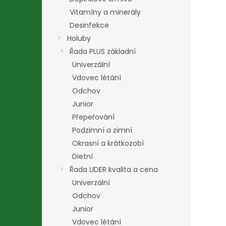
Vitamíny a minerály
Desinfekce
Holuby
Řada PLUS základní
Univerzální
Vdovec létání
Odchov
Junior
Přepeřování
Podzimní a zimní
Okrasní a krátkozobí
Dietní
Řada LIDER kvalita a cena
Univerzální
Odchov
Junior
Vdovec létání