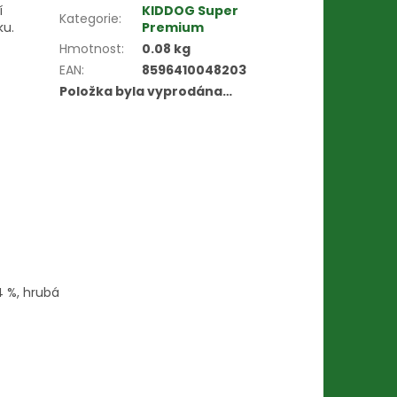
í
KIDDOG Super
Kategorie
:
ku.
Premium
Hmotnost
:
0.08 kg
EAN
:
8596410048203
Položka byla vyprodána…
4 %, hrubá