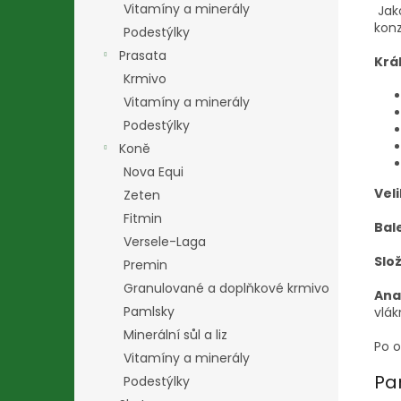
Vitamíny a minerály
Jak
konz
Podestýlky
Prasata
Král
Krmivo
Vitamíny a minerály
Podestýlky
Koně
Nova Equi
Veli
Zeten
Fitmin
Bal
Versele-Laga
Slož
Premin
Granulované a doplňkové krmivo
Ana
Pamlsky
vlák
Minerální sůl a liz
Po o
Vitamíny a minerály
Pa
Podestýlky