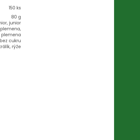
150 ks
80 g
ior, junior
 plemena,
á plemena
 bez cukru
králík, rýže