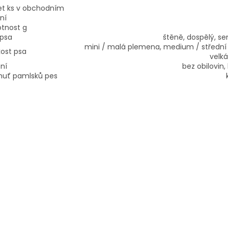
et ks v obchodním
ní
tnost g
 psa
štěně, dospělý, sen
mini / malá plemena, medium / střední
kost psa
velk
ní
bez obilovin,
chuť pamlsků pes