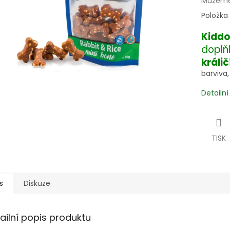
Můžeme 
Položka
Kidd
doplň
králi
barviva
Detailn
TISK
s
Diskuze
ailní popis produktu