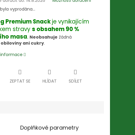
doručit do:
14.8.2026
Možnosti doručení
 byla vyprodána…
og Premium Snack
je vynikajícím
kem stravy
s obsahem 90 %
čího masa
.
Neobsahuje
žádná
,
obiloviny ani cukry
.
í informace
ZEPTAT SE
HLÍDAT
SDÍLET
Doplňkové parametry