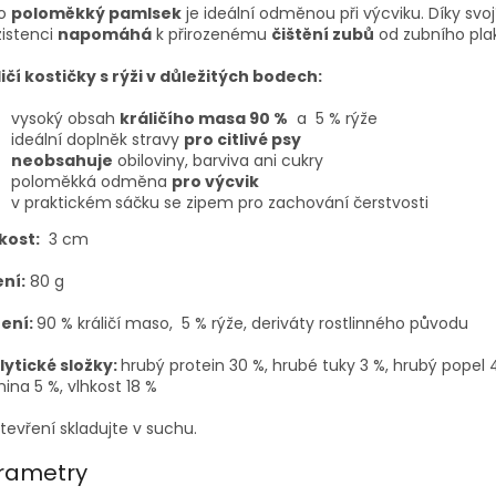
o
poloměkký pamlsek
je ideální odměnou při výcviku. Díky svoj
istenci
napomáhá
k přirozenému
čištění zubů
od zubního pla
ičí kostičky s rýži v důležitých bodech:
vysoký obsah
králičího masa 90 %
a 5 % rýže
ideální doplněk stravy
pro citlivé psy
neobsahuje
obiloviny, barviva ani cukry
poloměkká odměna
pro výcvik
v praktickém
sáčku se zipem pro zachování čerstvosti
kost:
3 cm
ení:
80 g
ení:
90 % králičí maso, 5 % rýže, deriváty rostlinného původu
lytické složky:
hrubý protein 30 %, hrubé tuky 3 %, hrubý popel 
nina 5 %, vlhkost 18 %
tevření skladujte v suchu.
rametry