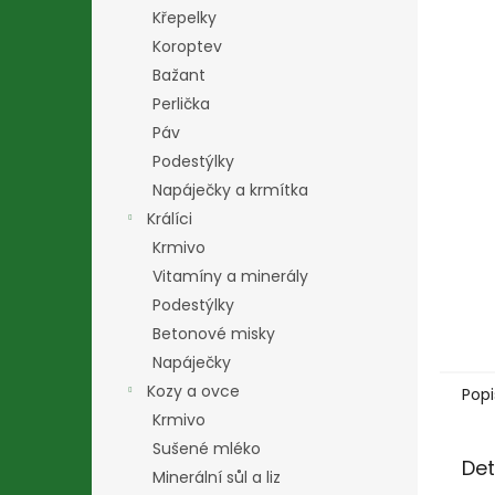
n
Křepelky
e
Koroptev
l
Bažant
Perlička
Páv
Podestýlky
Napáječky a krmítka
Králíci
Krmivo
Vitamíny a minerály
Podestýlky
Betonové misky
Napáječky
Kozy a ovce
Popi
Krmivo
Sušené mléko
Det
Minerální sůl a liz