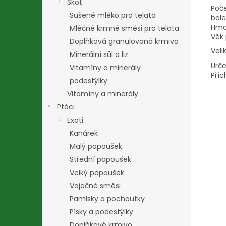
Skot
Poč
Sušené mléko pro telata
bale
Hmo
Mléčné krmné směsi pro telata
Věk
Doplňková granulovaná krmiva
Veli
Minerální sůl a liz
Urče
Vitamíny a minerály
Pří
podestýlky
Vitamíny a minerály
Ptáci
Exoti
Kanárek
Malý papoušek
Střední papoušek
Velký papoušek
Vaječné směsi
Pamlsky a pochoutky
Písky a podestýlky
Doplňkové krmivo