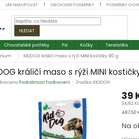
JAK NAKUPOVAT
OBCHODNÍ PODMÍNKY
PODMÍNKY OCH
HLEDAT
Chovatelské potřeby
Psi
Kočky
Teraristika
emium
KIDDOG králičí maso s rýží MINI kostičky 80 g
DOG králičí maso s rýží MINI kostičk
rné
dnoceno
Podrobnosti hodnocení
Značka:
KIDDOG
ení
39 
tu
34,82 K
Měrná
487,50 K
cena:
ek.
Na o