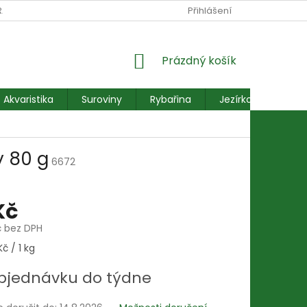
RANY OSOBNÍCH ÚDAJŮ
REKLAMACE FORMULÁŘ
Přihlášení
NÁKUPNÍ
Prázdný košík
KOŠÍK
Akvaristika
Suroviny
Rybařina
Jezírkové ryby
y 80 g
6672
Kč
č bez DPH
č / 1 kg
bjednávku do týdne