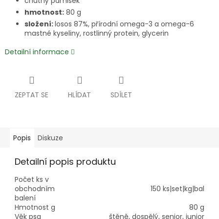
chutný pamlsek
hmotnost:
80 g
složení:
losos 87%, přírodní omega-3 a omega-6
mastné kyseliny, rostlinný protein, glycerin
Detailní informace
ZEPTAT SE
HLÍDAT
SDÍLET
Popis
Diskuze
Detailní popis produktu
Počet ks v
obchodním
150 ks|set|kg|bal
balení
Hmotnost g
80 g
Věk psa
štěně, dospělý, senior, junior