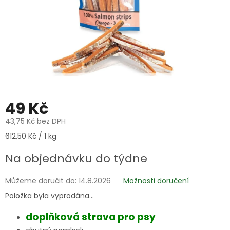
49 Kč
43,75 Kč bez DPH
Měrná
612,50 Kč / 1 kg
cena:
Na objednávku do týdne
Můžeme doručit do:
14.8.2026
Možnosti doručení
Položka byla vyprodána…
doplňková strava pro psy