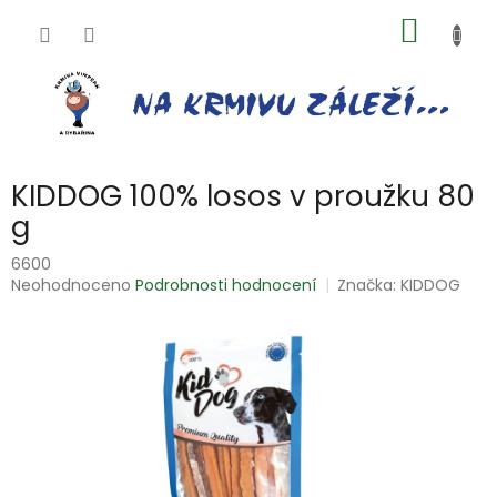
Přejít
NÁKUP
na
obsah
KOŠÍK
KIDDOG 100% losos v proužku 80
g
6600
Průměrné
Neohodnoceno
Podrobnosti hodnocení
Značka:
KIDDOG
hodnocení
produktu
je
0,0
z
5
hvězdiček.