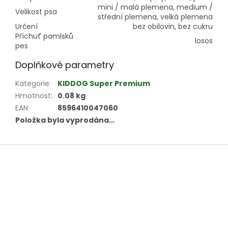
mini / malá plemena, medium /
Velikost psa
střední plemena, velká plemena
Určení
bez obilovin, bez cukru
Příchuť pamlsků
losos
pes
Doplňkové parametry
Kategorie
:
KIDDOG Super Premium
Hmotnost
:
0.08 kg
EAN
:
8596410047060
Položka byla vyprodána…
Z
á
p
a
t
í