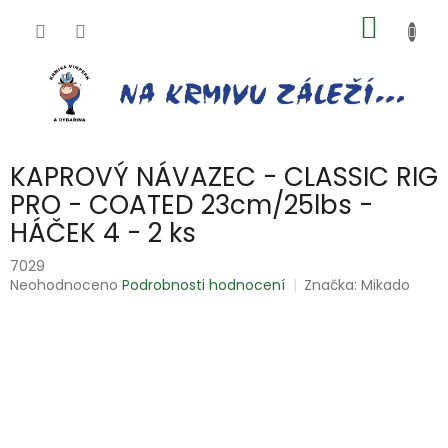
Přejít
NÁKUP
na
obsah
KOŠÍK
KAPROVÝ NÁVAZEC - CLASSIC RIG
PRO - COATED 23cm/25lbs -
HÁČEK 4 - 2 ks
7029
Průměrné
Neohodnoceno
Podrobnosti hodnocení
Značka:
Mikado
hodnocení
produktu
je
0,0
z
5
hvězdiček.