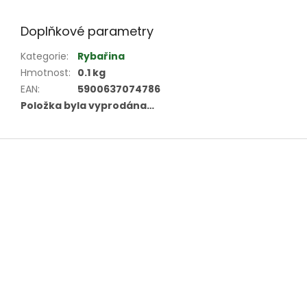
Doplňkové parametry
Kategorie
:
Rybařina
Hmotnost
:
0.1 kg
EAN
:
5900637074786
Položka byla vyprodána…
Z
á
p
a
t
í