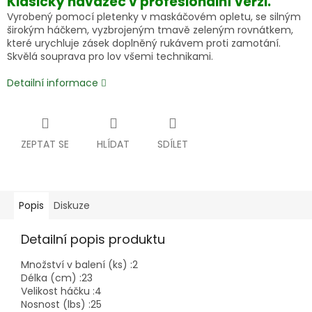
Klasický návazec v profesionální verzi.
Vyrobený pomocí pletenky v maskáčovém opletu, se silným
širokým háčkem, vyzbrojeným tmavě zeleným rovnátkem,
které urychluje zásek doplněný rukávem proti zamotání.
Skvělá souprava pro lov všemi technikami.
Detailní informace
ZEPTAT SE
HLÍDAT
SDÍLET
Popis
Diskuze
Detailní popis produktu
Množství v balení (ks) :
2
Délka (cm) :
23
Velikost háčku :
4
Nosnost (lbs) :
25