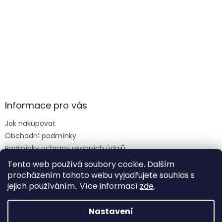
Informace pro vás
Jak nakupovat
Obchodní podmínky
Podmínky ochrany osobních údajů
Reklamace formulář
Tento web používá soubory cookie. Dalším
procházením tohoto webu vyjadřujete souhlas s
jejich používáním.. Více informací
zde
.
Vytvořil Shoptet
Nastavení