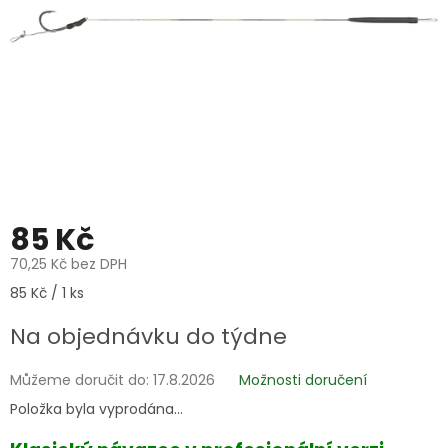
85 Kč
70,25 Kč bez DPH
Měrná
85 Kč / 1 ks
cena:
Na objednávku do týdne
Můžeme doručit do:
17.8.2026
Možnosti doručení
Položka byla vyprodána…