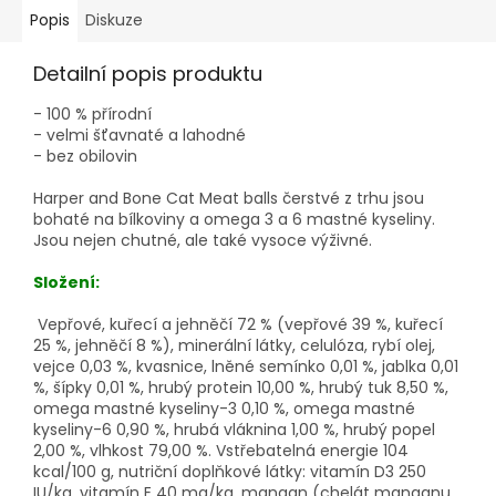
Popis
Diskuze
Detailní popis produktu
- 100 % přírodní
- velmi šťavnaté a lahodné
- bez obilovin
Harper and Bone Cat Meat balls čerstvé z trhu jsou
bohaté na bílkoviny a omega 3 a 6 mastné kyseliny.
Jsou nejen chutné, ale také vysoce výživné.
Složení:
Vepřové, kuřecí a jehněčí 72 % (vepřové 39 %, kuřecí
25 %, jehněčí 8 %), minerální látky, celulóza, rybí olej,
vejce 0,03 %, kvasnice, lněné semínko 0,01 %, jablka 0,01
%, šípky 0,01 %, hrubý protein 10,00 %, hrubý tuk 8,50 %,
omega mastné kyseliny-3 0,10 %, omega mastné
kyseliny-6 0,90 %, hrubá vláknina 1,00 %, hrubý popel
2,00 %, vlhkost 79,00 %. Vstřebatelná energie 104
kcal/100 g, nutriční doplňkové látky: vitamín D3 250
IU/kg, vitamín E 40 mg/kg, mangan (chelát manganu