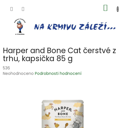
Přejít
NÁKUP
na
obsah
KOŠÍK
Harper and Bone Cat čerstvé z
trhu, kapsička 85 g
536
Průměrné
Neohodnoceno
Podrobnosti hodnocení
hodnocení
produktu
je
0,0
z
5
hvězdiček.