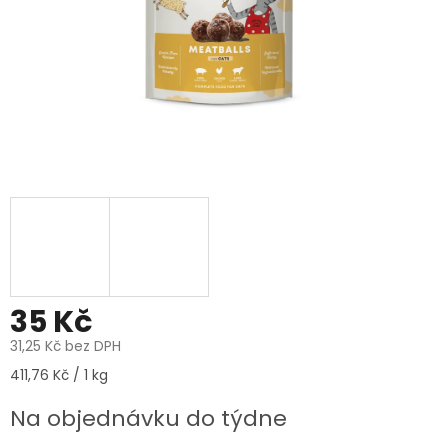
35 Kč
31,25 Kč bez DPH
Měrná
411,76 Kč / 1 kg
cena:
Na objednávku do týdne