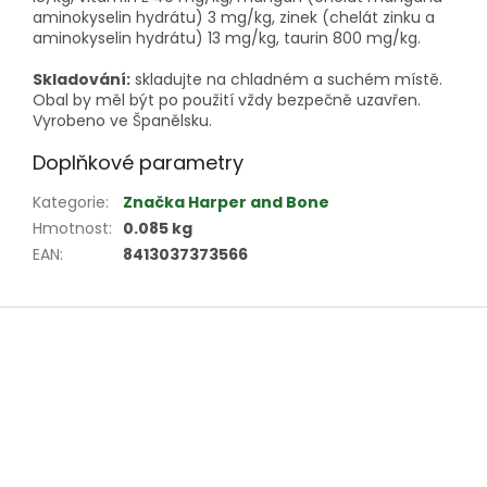
aminokyselin hydrátu) 3 mg/kg, zinek (chelát zinku a
aminokyselin hydrátu) 13 mg/kg, taurin 800 mg/kg.
Skladování:
skladujte na chladném a suchém místě.
Obal by měl být po použití vždy bezpečně uzavřen.
Vyrobeno ve Španělsku.
Doplňkové parametry
Kategorie
:
Značka Harper and Bone
Hmotnost
:
0.085 kg
EAN
:
8413037373566
Z
á
p
a
t
í