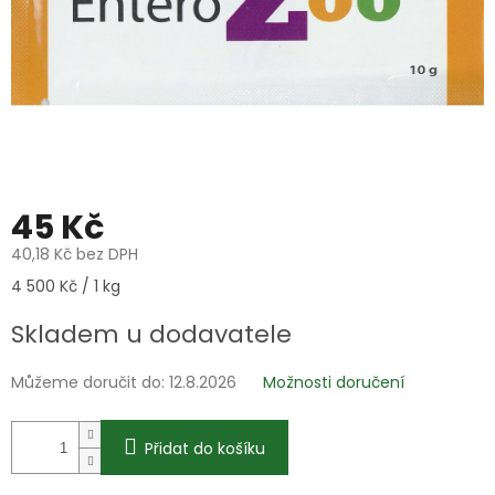
45 Kč
40,18 Kč bez DPH
Měrná
4 500 Kč / 1 kg
cena:
Skladem u dodavatele
Můžeme doručit do:
12.8.2026
Možnosti doručení
Přidat do košíku