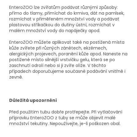
EnteroZOO lze zvířatům podávat různými způsoby:
přímo do tlamy, přimíchat do krmiva, dát na pamlsek,
rozmíchat v přiměřeném množství vody a podávat
plastovou stříkačkou do dutiny ústní, rozmíchat v
malém množství vody do napáječky apod.
EnteroZOO můžete aplikovat také na postižená místa
kůže zvířete při různých zánětech, ekzémech,
alergických projevech, poranění kůže apod. Naneste na
postižené místo silnější vrstvičku gelu, která se po
zaschnutí odrolí nebo si ji zvíře olíže. V těchto
případech doporučujeme současné podávání vnitřně i
zevně.
Důležitá upozornění
Před použitím tubu dobře protřepejte. Při vytlačování
přípravku EnteroZOO z tuby se může objevit malé
množství tekutiny. Nepoužívejte, je-li poškozen obal.