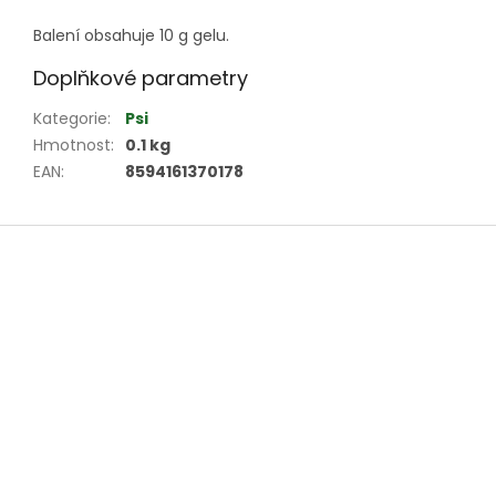
Balení obsahuje 10 g gelu.
Doplňkové parametry
Kategorie
:
Psi
Hmotnost
:
0.1 kg
EAN
:
8594161370178
Z
á
p
a
t
í