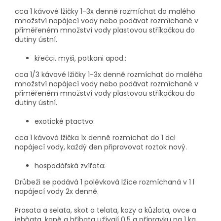
cca 1 kávové lžičky 1-3x denně rozmíchat do malého
množství napájecí vody nebo podávat rozmíchané v
přiměřeném množství vody plastovou stříkačkou do
dutiny ústní.
křečci, myši, potkani apod.:
cca 1/3 kávové lžičky 1-3x denně rozmíchat do malého
množství napájecí vody nebo podávat rozmíchané v
přiměřeném množství vody plastovou stříkačkou do
dutiny ústní.
exotické ptactvo:
cca 1 kávová lžička 1x denně rozmíchat do 1 dcl
napájecí vody, každý den připravovat roztok nový.
hospodářská zvířata:
Drůbeži se podává 1 polévková lžíce rozmíchaná v 1 l
napájecí vody 2x denně.
Prasata a selata, skot a telata, kozy a kůzlata, ovce a
jehňata, koně a hříbata užívají 0,5 g přípravku na 1 kg