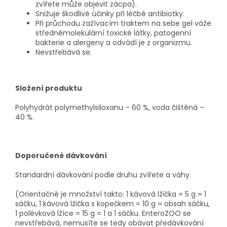
zvířete může objevit zácpa).
Snižuje škodlivé účinky při léčbě antibiotky.
Při průchodu zažívacím traktem na sebe gel váže
středněmolekulární toxické látky, patogenní
bakterie a alergeny a odvádí je z organizmu.
Nevstřebává se.
Složení produktu
Polyhydrát polymethylsiloxanu – 60 %, voda čištěná –
40 %.
Doporučené dávkování
Standardní dávkování podle druhu zvířete a váhy.
(Orientačně je množství takto: 1 kávová lžička = 5 g = 1
sáčku, 1 kávová lžička s kopečkem = 10 g = obsah sáčku,
1 polévková lžíce = 15 g = 1 a 1 sáčku. EnteroZOO se
nevstřebává, nemusíte se tedy obávat předávkování