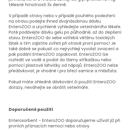
tělesné hmotnosti 3x denně.
V případě otravy nebo v případě pouhého podezření
na otravu podejte ihned dvojnásobnou dávku
EnteroZOO a urychleně vyhledejte veterinárního lékaře.
Poté podávejte dávku gelu po půlhodině, až do zlepšení
stavu. EnteroZOO do sebe vstřebá většinu toxických
látek a tím zajistíte zvířeti při otravě první pomoc! Je
také dobré se pokusit co nejrychleji vyvolat zvracení a
pak podání EnteroZOO zopakovat. EnteroZOO lze
rozředit ve vodě a podat do tlamy stříkačkou nebo
pomocí plastové lahvičky od nápojů. EnteroZOO nelze
předávkovat, je vhodné i pro březí samice a mláďata.
Pokud máte ohledně dávkování či použití EnteroZOO
dotazy, neváhejte se obrátit veterináře.
Doporučené použití
Enterosorbent - EnteroZOO doporučujeme užívat již při
prvních příznacích nemoci nebo otravy.