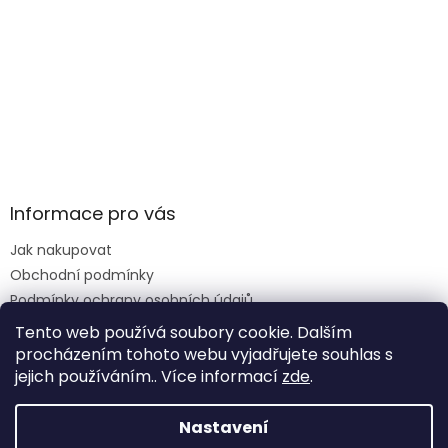
Informace pro vás
Jak nakupovat
Obchodní podmínky
Podmínky ochrany osobních údajů
Reklamace formulář
Tento web používá soubory cookie. Dalším
procházením tohoto webu vyjadřujete souhlas s
jejich používáním.. Více informací
zde
.
Vytvořil Shoptet
Nastavení