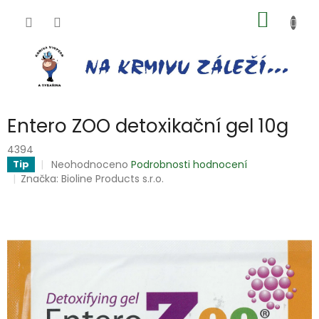
Přejít
NÁKUP
na
obsah
KOŠÍK
Entero ZOO detoxikační gel 10g
4394
Průměrné
Neohodnoceno
Podrobnosti hodnocení
Tip
hodnocení
Značka:
Bioline Products s.r.o.
produktu
je
0,0
z
5
hvězdiček.