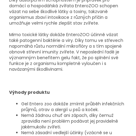
Díky adsorpčním schopnostem je přípravek pro
domácí a hospodářská zvířata EnteroZOO schopen
vázat na sebe škodlivé látky a toxiny, takzvaně
organismus zbaví intoxikace z různých příčin a
umožňuje velmi rychle zlepšit stav zvířete.
Mimo toxické látky dokáže EnteroZOO účinně vázat
také patogenní baktérie a viry. Díky tomu ve střevech
napomáhá růstu normální mikroflóry a s tím spojené
obnově střevní imunity zvířete. V neposlední řadě je
významným benefitem gelu fakt, že po splnění své
funkce je z organismu kompletně vyloučen i s
navázanými škodlivinami.
Výhody produktu
Gel Entero zoo dokáže zmírnit průběh infekčních
průjmů, otrav a alergií u psů a koček.
Nemá žádnou chuť ani zápach, díky čemuž
zpravidla není problém podávat jej pravidelně
jakémukoliv zvířeti.
Nemá zásadní vedlejší účinky (vzácně se u