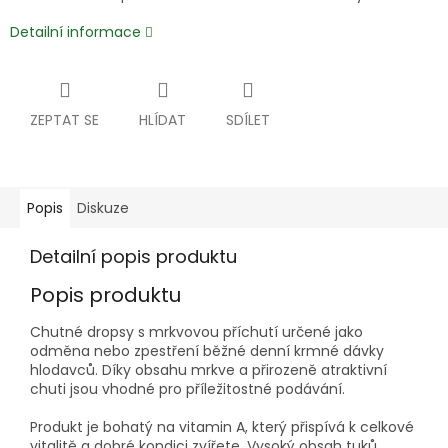
Detailní informace
ZEPTAT SE
HLÍDAT
SDÍLET
Popis
Diskuze
Detailní popis produktu
Popis produktu
Chutné dropsy s mrkvovou příchutí určené jako
odměna nebo zpestření běžné denní krmné dávky
hlodavců. Díky obsahu mrkve a přirozeně atraktivní
chuti jsou vhodné pro příležitostné podávání.
Produkt je bohatý na vitamin A, který přispívá k celkové
vitalitě a dobré kondici zvířete. Vysoký obsah tuků