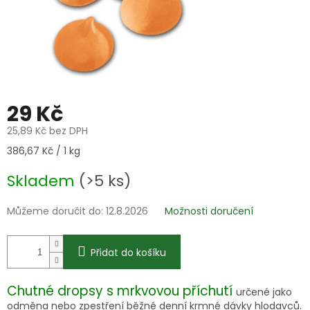
29 Kč
25,89 Kč bez DPH
Měrná
386,67 Kč / 1 kg
cena:
Skladem
(>5 ks)
Můžeme doručit do:
12.8.2026
Možnosti doručení
Přidat do košíku
Chutné dropsy s mrkvovou příchutí
určené jako
odměna nebo zpestření běžné denní krmné dávky hlodavců.