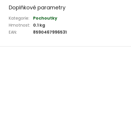
Doplňkové parametry
Kategorie
:
Pochoutky
Hmotnost
:
0.1 kg
EAN
:
8590467996531
Z
á
p
a
t
í