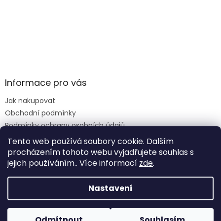
Informace pro vás
Jak nakupovat
Obchodní podmínky
Podmínky ochrany osobních údajů
Reklamace formulář
Tento web používá soubory cookie. Dalším
procházením tohoto webu vyjadřujete souhlas s
jejich používáním.. Více informací
zde
.
Vytvořil Shoptet
Nastavení
Copyright 2026
Krmiva Vimperk
. Všechna práva
Odmítnout
Souhlasím
vyhrazena.
Upravit nastavení cookies