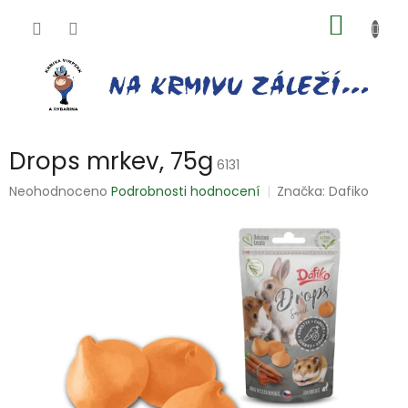
Přejít
NÁKUP
na
obsah
KOŠÍK
Drops mrkev, 75g
6131
Průměrné
Neohodnoceno
Podrobnosti hodnocení
Značka:
Dafiko
hodnocení
produktu
je
0,0
z
5
hvězdiček.