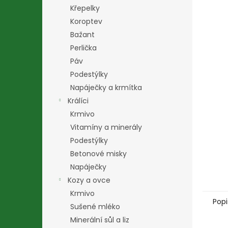
n
Křepelky
e
Koroptev
l
Bažant
Perlička
Páv
Podestýlky
Napáječky a krmítka
Králíci
Krmivo
Vitamíny a minerály
Podestýlky
Betonové misky
Napáječky
Kozy a ovce
Krmivo
Popi
Sušené mléko
Minerální sůl a liz