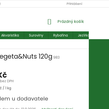
RANY OSOBNÍCH ÚDAJŮ
REKLAMACE FORMULÁŘ
Přihlášení
NÁKUPNÍ
Prázdný košík
KOŠÍK
Akvaristika
Suroviny
Rybařina
Jezírkové ryby
Vegeta&Nuts 120g
983
Kč
 bez DPH
č / 1 kg
dem u dodavatele