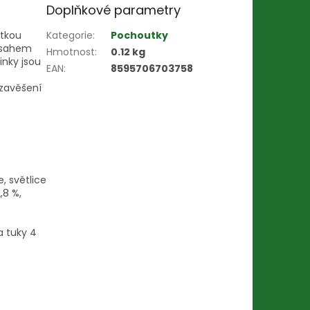
Doplňkové parametry
utkou
Kategorie
:
Pochoutky
obsahem
Hmotnost
:
0.12 kg
inky jsou
EAN
:
8595706703758
 zavěšení
, světlice
,8 %,
a tuky 4