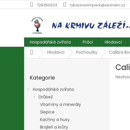
Přejít
728350933
rybarinavimperk@seznam.cz
na
obsah
Hospodářská zvířata
Ptáci
Hlodavci
Domů
Hlodavci
Pochoutky
Calibra R
P
Cal
o
Přeskočit
s
Průmě
Kategorie
Neoho
kategorie
t
hodnoc
r
produk
Hospodářská zvířata
a
je
Drůbež
n
0,0
z
Vitamíny a minerály
n
5
í
Slepice
hvězdič
p
Kachny a husy
a
Brojleři a krůty