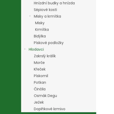
Hnízdní budky a hnízda
Sépiové kosti
Misky a krmítka
Misky
Krmítka
Bidýlka
Pískové podložky
Hlodavci
Zakrslý králík
Morče
Křeček
Pískomil
Potkan
Činčila
Osmák Degu
Ježek
Doplňkové krmivo