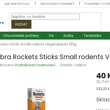
JAK NAKUPOVAT
OBCHODNÍ PODMÍNKY
PODMÍNKY OCH
HLEDAT
Chovatelské potřeby
Psi
Kočky
Teraristika
ockets Sticks Small rodents Vegeta&Nuts 120g
ibra Rockets Sticks Small rodents 
rné
dnoceno
Podrobnosti hodnocení
Značka:
Calibra
ení
40 
tu
35,71 Kč
Měrná
333,33 K
cena:
ek.
Skla