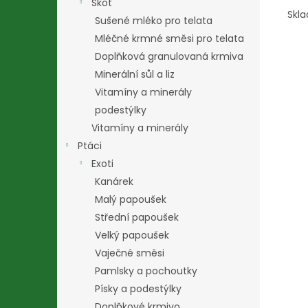
Skot
Skla
Sušené mléko pro telata
Mléčné krmné směsi pro telata
Doplňková granulovaná krmiva
Minerální sůl a liz
Vitamíny a minerály
podestýlky
Vitamíny a minerály
Ptáci
Exoti
Kanárek
Malý papoušek
Střední papoušek
Velký papoušek
Vaječné směsi
Pamlsky a pochoutky
Písky a podestýlky
Doplňkové krmivo