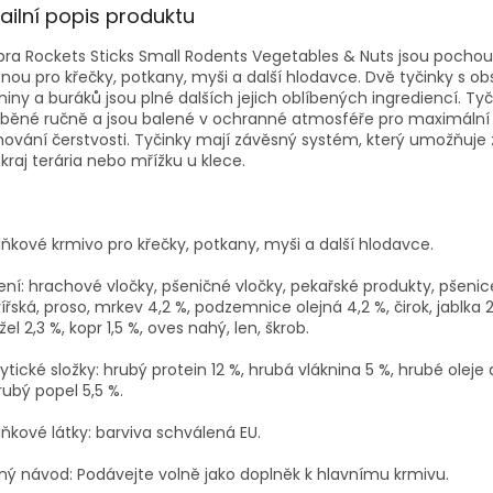
ailní popis produktu
bra Rockets Sticks Small Rodents Vegetables & Nuts jsou pocho
nou pro křečky, potkany, myši a další hlodavce. Dvě tyčinky s 
niny a buráků jsou plné dalších jejich oblíbených ingrediencí. Tyč
áběné ručně a jsou balené v ochranné atmosféře pro maximální
ování čerstvosti. Tyčinky mají závěsný systém, který umožňuje
kraj terária nebo mřížku u klece.
ňkové krmivo pro křečky,
potkan
y
, myši a další hlodavce.
ení: hrachové vločky, pšeničné vločky, pekařské produkty, pšenice
ířská, proso, mrkev 4,2 %, podzemnice olejná 4,2 %, čirok, jablka 2
žel 2,3 %, kopr 1,5 %, oves nahý, len, škrob.
ytické složky:
hrubý protein 12 %, hrubá vláknina 5 %, hrubé oleje 
rubý popel 5,5 %.
ňkové látky:
barviva schválená EU.
ný návod:
Podávejte volně jako doplněk k hlavnímu krmivu.