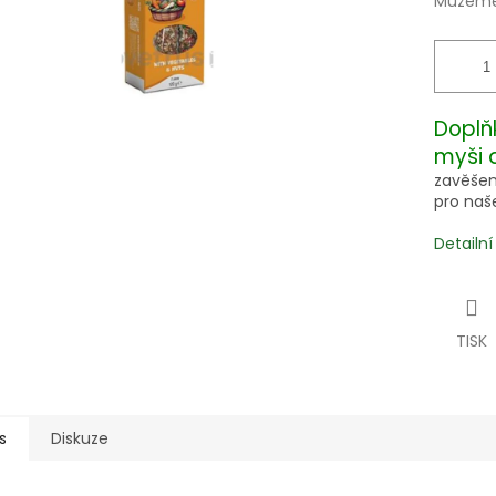
Můžeme 
Doplň
myši 
zavěšení
pro naš
Detailn
TISK
s
Diskuze