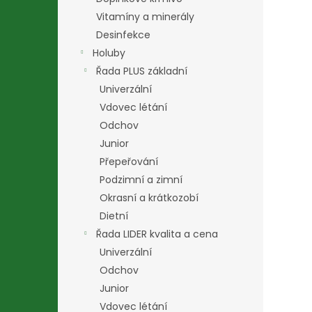
Vitamíny a minerály
Desinfekce
Holuby
Řada PLUS základní
Univerzální
Vdovec létání
Odchov
Junior
Přepeřování
Podzimní a zimní
Okrasní a krátkozobí
Dietní
Řada LIDER kvalita a cena
Univerzální
Odchov
Junior
Vdovec létání