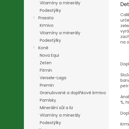
Vitamíny a minerály
Det
Podestýlky
Cali
Prasata
urče
Krmivo
zele
vyr
Vitamíny a minerály
zach
Podestýlky
na o
Koně
Nova Equi
Zeten
Dopl
Fitmin
Slož
Versele-Laga
barv
Premin
petr
Granulované a doplňkové krmivo
Anal
Pamlsky
%, h
Minerální sůl a liz
Dopl
Vitamíny a minerály
Podestýlky
Krm