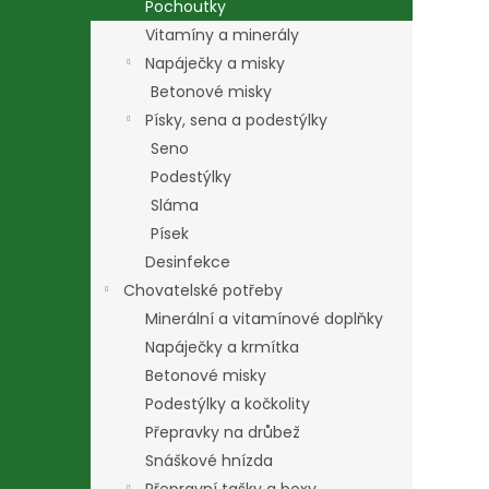
Pochoutky
Vitamíny a minerály
Napáječky a misky
Betonové misky
Písky, sena a podestýlky
Seno
Podestýlky
Sláma
Písek
Desinfekce
Chovatelské potřeby
Minerální a vitamínové doplňky
Napáječky a krmítka
Betonové misky
Podestýlky a kočkolity
Přepravky na drůbež
Snáškové hnízda