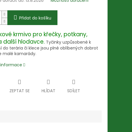
doručit do:
13.8.2026
Možnosti doručení
Přidat do košíku
kové krmivo pro křečky, potkany,
a další hlodavce.
Tyčinky uzpůsobené k
 do terária či klece jsou plné oblíbených dobrot
e malé kamarády.
í informace
ZEPTAT SE
HLÍDAT
SDÍLET