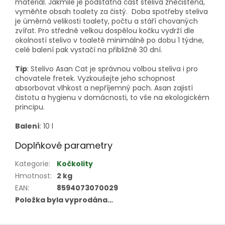
materiál. Jakmile je podstatná část steliva znečištěna,
vyměňte obsah toalety za čistý. Doba spotřeby steliva
je úměrná velikosti toalety, počtu a stáří chovaných
zvířat. Pro středně velkou dospělou kočku vydrží dle
okolností stelivo v toaletě minimálně po dobu 1 týdne,
celé balení pak vystačí na přibližně 30 dní.
Tip
: Stelivo Asan Cat je správnou volbou steliva i pro
chovatele fretek. Vyzkoušejte jeho schopnost
absorbovat vlhkost a nepříjemný pach. Asan zajistí
čistotu a hygienu v domácnosti, to vše na ekologickém
principu.
Balení
: 10
l
Doplňkové parametry
Kategorie
:
Kočkolity
Hmotnost
:
2 kg
EAN
:
8594073070029
Položka byla vyprodána…