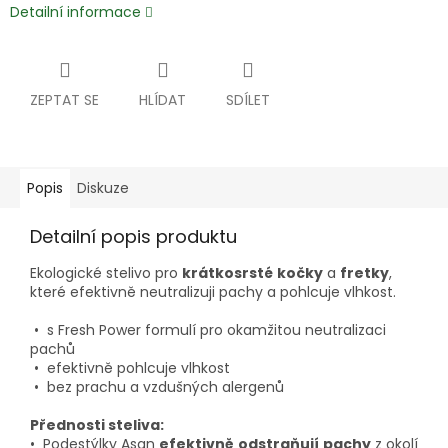
Detailní informace
ZEPTAT SE
HLÍDAT
SDÍLET
Popis
Diskuze
Detailní popis produktu
Ekologické stelivo pro
krátkosrsté
kočky
a
fretky
,
které efektivně neutralizuji pachy a pohlcuje vlhkost.
• s Fresh Power formulí pro okamžitou neutralizaci
pachů
• efektivně pohlcuje vlhkost
• bez prachu a vzdušných alergenů
Přednosti steliva
:
• Podestýlky Asan
efektivně
odstraňují
pachy
z okolí