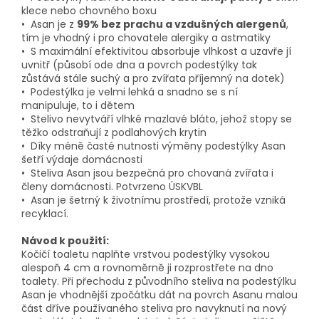
klece nebo chovného boxu
• Asan je z
99% bez prachu a vzdušných alergenů
,
tím je vhodný i pro chovatele alergiky a astmatiky
• S maximální efektivitou absorbuje vlhkost a uzavře jí
uvnitř (působí ode dna a povrch podestýlky tak
zůstává stále suchý a pro zvířata příjemný na dotek)
• Podestýlka je velmi lehká a snadno se s ní
manipuluje, to i dětem
• Stelivo nevytváří vlhké mazlavé bláto, jehož stopy se
těžko odstraňují z podlahových krytin
• Díky méně časté nutnosti výměny podestýlky Asan
šetří výdaje domácnosti
• Steliva Asan jsou bezpečná pro chovaná zvířata i
členy domácnosti. Potvrzeno ÚSKVBL
• Asan je šetrný k životnímu prostředí, protože vzniká
recyklací.
Návod k použití
:
Kočičí toaletu naplňte vrstvou podestýlky vysokou
alespoň 4 cm a rovnoměrně ji rozprostřete na dno
toalety. Při přechodu z původního steliva na podestýlku
Asan je vhodnější zpočátku dát na povrch Asanu malou
část dříve používaného steliva pro navyknutí na nový