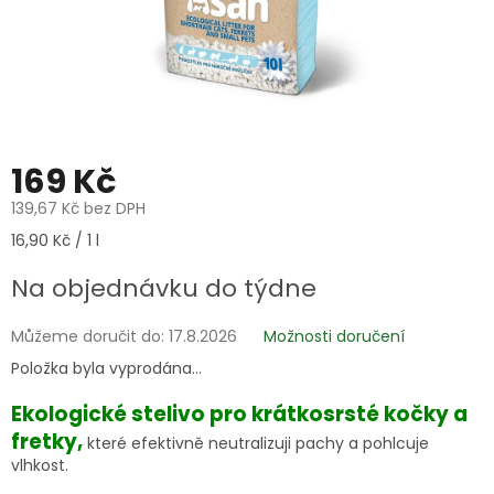
169 Kč
139,67 Kč bez DPH
Měrná
16,90 Kč / 1 l
cena:
Na objednávku do týdne
Můžeme doručit do:
17.8.2026
Možnosti doručení
Položka byla vyprodána…
Ekologické stelivo pro krátkosrsté kočky a
fretky,
které efektivně neutralizuji pachy a pohlcuje
vlhkost.