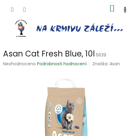
Přejít
NÁKUP
na
obsah
KOŠÍK
Asan Cat Fresh Blue, 10l
5639
Průměrné
Neohodnoceno
Podrobnosti hodnocení
Značka:
Asan
hodnocení
produktu
je
0,0
z
5
hvězdiček.