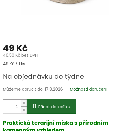
49 Kč
40,50 Kč bez DPH
Měrná
49 Kč / 1 ks
cena:
Na objednávku do týdne
Můžeme doručit do:
17.8.2026
Možnosti doručení
Přidat do košíku
Praktická terarijní miska s přírodním
kamenným vzhledem
,