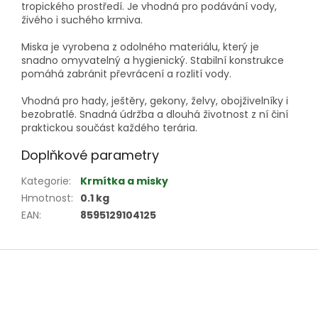
tropického prostředí. Je vhodná pro podávání vody,
živého i suchého krmiva.
Miska je vyrobena z odolného materiálu, který je
snadno omyvatelný a hygienický. Stabilní konstrukce
pomáhá zabránit převrácení a rozlití vody.
Vhodná pro hady, ještěry, gekony, želvy, obojživelníky i
bezobratlé. Snadná údržba a dlouhá životnost z ní činí
praktickou součást každého terária.
Doplňkové parametry
Kategorie
:
Krmítka a misky
Hmotnost
:
0.1 kg
EAN
:
8595129104125
Z
á
p
a