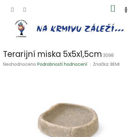
Přejít
NÁKUP
na
obsah
KOŠÍK
Terarijní miska 5x5x1,5cm
3098
Průměrné
Neohodnoceno
Podrobnosti hodnocení
Značka:
BEMI
hodnocení
produktu
je
0,0
z
5
hvězdiček.