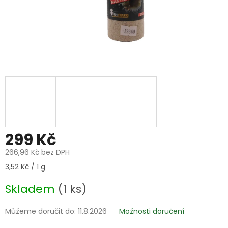
299 Kč
266,96 Kč bez DPH
Měrná
3,52 Kč / 1 g
cena:
Skladem
(1 ks)
Můžeme doručit do:
11.8.2026
Možnosti doručení