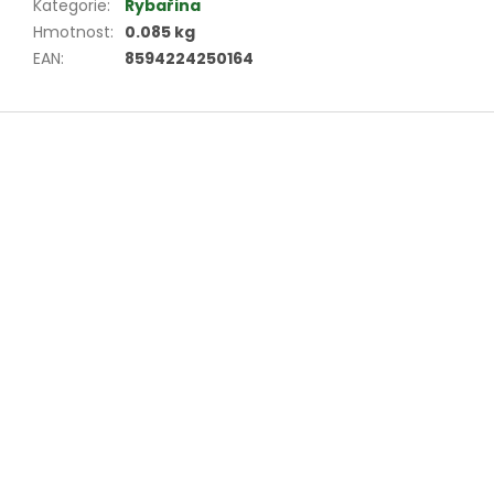
Kategorie
:
Rybařina
Hmotnost
:
0.085 kg
EAN
:
8594224250164
Z
á
p
a
t
í