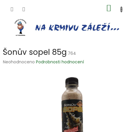
Přejít
NÁKUP
na
obsah
KOŠÍK
Šonův sopel 85g
764
Průměrné
Neohodnoceno
Podrobnosti hodnocení
hodnocení
produktu
je
0,0
z
5
hvězdiček.