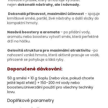
Inovativní prášek, který umožňuje vytvářet
nejen
dokonalé nástrahy, ale i návnady.
Dokonalá přilnavost, maximální účinnost
– spojuje
krmítkové směsi, partikl, živé nástrahy a další složky do
kompaktní hmoty.
Nasává boostery a aromata
– po přidání vody,
aromatu nebo boosteru vytvoří směs, která perfektně
drží na háčku.
Gelovitá struktura pro maximální atraktivitu
–po
nahození vzniká hmota, která aktivně pracuje ve vodě,
přirozeně se pohybuje a láká ryby.
Doporučené dávkování:
50 g směsi + 10 g Soplu (nebo více, pokud chcete
ještě lepší efekt) + 150–200 ml vody nebo
boosteru.Univerzální použití pro všechny techniky
lovu.
Doplňkové parametry