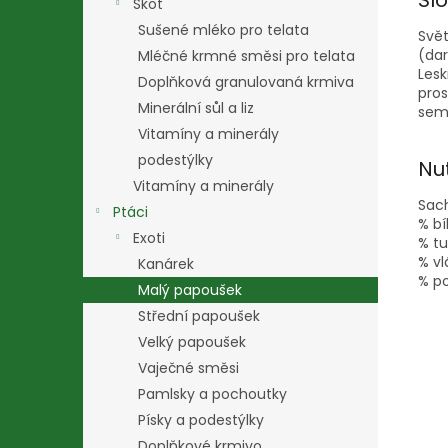
Skot
Sušené mléko pro telata
Svět
(dar
Mléčné krmné směsi pro telata
Lesk
Doplňková granulovaná krmiva
pro
Minerální sůl a liz
sem
Vitamíny a minerály
podestýlky
Nu
Vitamíny a minerály
Sac
Ptáci
% b
Exoti
% t
% v
Kanárek
% p
Malý papoušek
Střední papoušek
Velký papoušek
Vaječné směsi
Pamlsky a pochoutky
Písky a podestýlky
Doplňkové krmivo