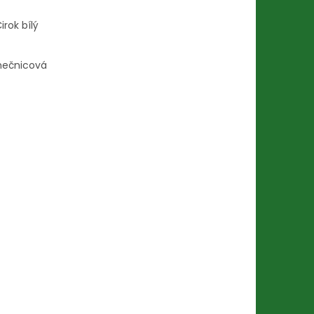
irok bílý
unečnicová