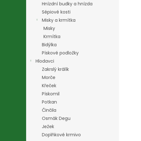
Hnízdní budky a hnízda
Sépiové kosti
Misky a krmítka
Misky
Krmítka
Bidýlka
Pískové podložky
Hlodavci
Zakrslý králík
Morče
Křeček
Pískomil
Potkan
Činčila
Osmák Degu
Ježek
Doplňkové krmivo