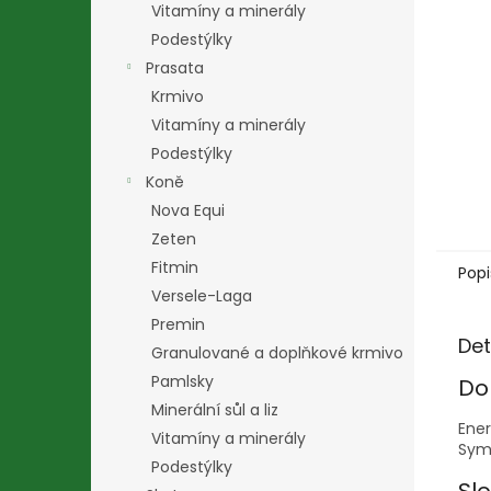
Vitamíny a minerály
Podestýlky
Prasata
Krmivo
Vitamíny a minerály
Podestýlky
Koně
Nova Equi
Zeten
Fitmin
Popi
Versele-Laga
Premin
Det
Granulované a doplňkové krmivo
Pamlsky
Do
Minerální sůl a liz
Ene
Vitamíny a minerály
Sym
Podestýlky
Slo