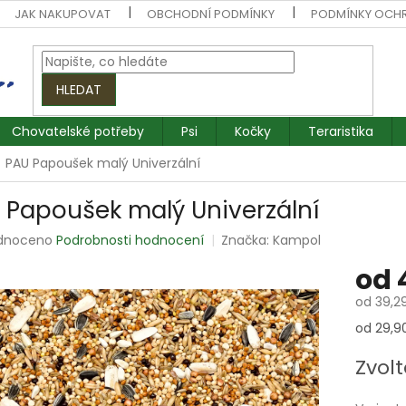
JAK NAKUPOVAT
OBCHODNÍ PODMÍNKY
PODMÍNKY OCH
HLEDAT
Chovatelské potřeby
Psi
Kočky
Teraristika
PAU Papoušek malý Univerzální
 Papoušek malý Univerzální
rné
dnoceno
Podrobnosti hodnocení
Značka:
Kampol
ení
od
tu
od
39,2
Měrná
od 29,90
cena:
ek.
Zvolt