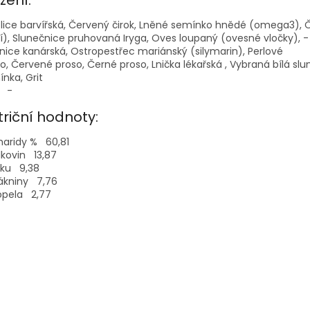
lice barvířská,
Červený čirok,
Lněné semínko hnědé (omega3),
Č
í),
Slunečnice pruhovaná Iryga,
Oves loupaný (ovesné vločky),
-
nice kanárská,
Ostropestřec mariánský (silymarin),
Perlové
so,
Červené proso,
Černé proso,
Lnička lékařská ,
Vybraná bílá sl
ínka,
Grit
-
triční hodnoty:
haridy %
60,81
ílkovin
13,87
uku
9,38
lákniny
7,76
opela
2,77