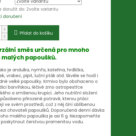
a
doručit do:
Zvolte variantu
i doručení
Přidat do košíku
rzální směs určená pro mnoho
 malých papoušků.
ko je andulka, nymfa, kateřina, hrdlička,
, vrabec, pipit, luční pták atd. Skvěle se hodí i
edně velké papoušky. Krmivo bylo obohaceno o
ětlici barvířskou, léčivé zrno ostropestřce
kého a smíšenou krupici. Jeho nutriční složení
izpůsobeno přirozené potravě, kterou ptáci
í ve svém prostředí, což z něj činí oblíbenou
ezi chovateli papoušků. Doporučená denní dávka
noho malého papouška je asi 6 g. Nezapomeňte
poskytnout čerstvou pramenitou vodu.