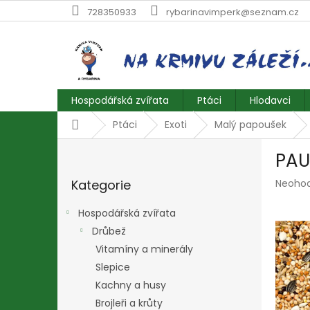
Přejít
728350933
rybarinavimperk@seznam.cz
na
obsah
Hospodářská zvířata
Ptáci
Hlodavci
Domů
Ptáci
Exoti
Malý papoušek
P
PAU
o
Přeskočit
s
Průmě
Kategorie
Neoho
kategorie
t
hodnoc
r
produk
Hospodářská zvířata
a
je
Drůbež
n
0,0
z
Vitamíny a minerály
n
5
í
Slepice
hvězdič
p
Kachny a husy
a
Brojleři a krůty