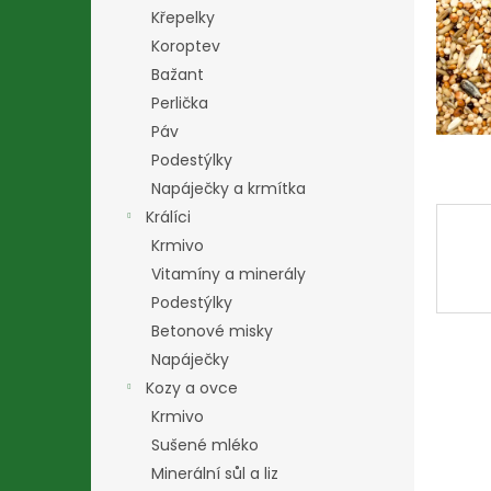
n
Křepelky
e
Koroptev
l
Bažant
Perlička
Páv
Podestýlky
Napáječky a krmítka
Králíci
Krmivo
Vitamíny a minerály
Podestýlky
Betonové misky
Napáječky
Kozy a ovce
Krmivo
Sušené mléko
Minerální sůl a liz