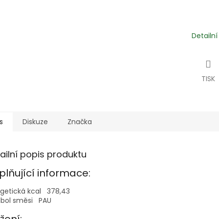
Detailn
TISK
s
Diskuze
Značka
ailní popis produktu
plňující informace:
rgetická kcal
378,43
bol směsi
PAU
žení: