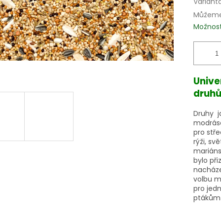
Variant
Můžeme 
Možnost
Unive
druhů
Druhy ja
modrásek
pro stř
rýži, sv
mariáns
bylo př
nacházej
volbu m
pro jed
ptákům 