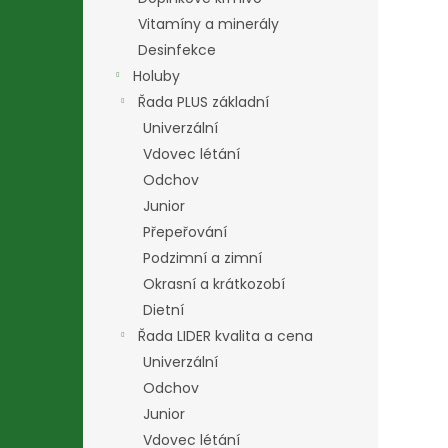
Vitamíny a minerály
Desinfekce
Holuby
Řada PLUS základní
Univerzální
Vdovec létání
Odchov
Junior
Přepeřování
Podzimní a zimní
Okrasní a krátkozobí
Dietní
Řada LIDER kvalita a cena
Univerzální
Odchov
Junior
Vdovec létání