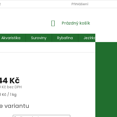
RANY OSOBNÍCH ÚDAJŮ
REKLAMACE FORMULÁŘ
Přihlášení
NÁKUPNÍ
Prázdný košík
KOŠÍK
Akvaristika
Suroviny
Rybařina
Jezírkové ryby
44 Kč
9 Kč
bez DPH
 Kč / 1 kg
e variantu