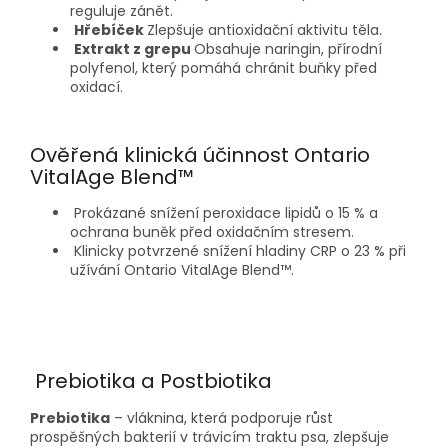
reguluje zánět.
Hřebíček
Zlepšuje antioxidační aktivitu těla.
Extrakt z grepu
Obsahuje naringin, přírodní
polyfenol, který pomáhá chránit buňky před
oxidací.
Ověřená klinická účinnost Ontario
VitalAge Blend™
Prokázané snížení peroxidace lipidů o 15 % a
ochrana buněk před oxidačním stresem.
Klinicky potvrzené snížení hladiny CRP o 23 % při
užívání Ontario VitalAge Blend™.
Prebiotika a Postbiotika
Prebiotika
– vláknina, která podporuje růst
prospěšných bakterií v trávicím traktu psa, zlepšuje