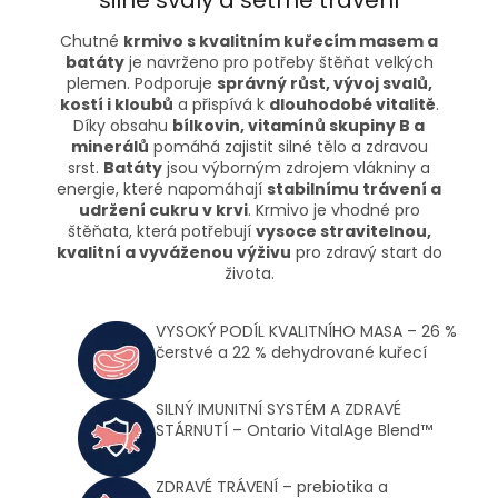
Chutné
krmivo s kvalitním kuřecím masem a
batáty
je navrženo pro potřeby štěňat velkých
plemen. Podporuje
správný růst, vývoj svalů,
kostí i kloubů
a přispívá k
dlouhodobé vitalitě
.
Díky obsahu
bílkovin, vitamínů skupiny B a
minerálů
pomáhá zajistit silné tělo a zdravou
srst.
Batáty
jsou výborným zdrojem vlákniny a
energie, které napomáhají
stabilnímu trávení a
udržení cukru v krvi
. Krmivo je vhodné pro
štěňata, která potřebují
vysoce stravitelnou,
kvalitní a vyváženou výživu
pro zdravý start do
života.
VYSOKÝ PODÍL KVALITNÍHO MASA – 26 %
čerstvé a 22 % dehydrované kuřecí
SILNÝ IMUNITNÍ SYSTÉM A ZDRAVÉ
STÁRNUTÍ – Ontario VitalAge Blend™
ZDRAVÉ TRÁVENÍ – prebiotika a