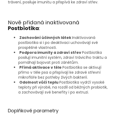
trávení, posiluje imunitu a přispívá ke zdraví střev.
Nově přidaná inaktivovaná
Postbiotika
:
Zachování účinných látek
Inaktivovaná
postbiotika si i po deaktivaci uchovávají své
prospěšné vlastnosti.
Podpora imunity a zdraví střev
Postbiotika
posilují imunitní systém, zdraví trávicího traktu a
pomáhají bojovat proti zánětům.
Přímá aktivace v těle
Postbiotika se aktivují
přímo v těle psa a přispívají ke zdravé střevní
mikroflóře bez potřeby živých bakterií.
Odolnost vůči teplu
Postbiotika vydrží vysoké
teploty při výrobě, na rozdíl od běžných probiotik,
a zachovávají své benefity i po extruzi.
Doplňkové parametry