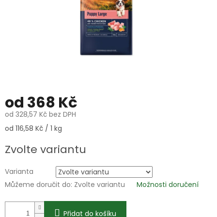
od
368 Kč
od
328,57 Kč
bez DPH
Měrná
od 116,58 Kč / 1 kg
cena:
Zvolte variantu
Varianta
Můžeme doručit do:
Zvolte variantu
Možnosti doručení
Přidat do košíku