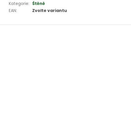
Kategorie
:
Štěně
EAN
:
Zvolte variantu
Z
á
p
a
t
í