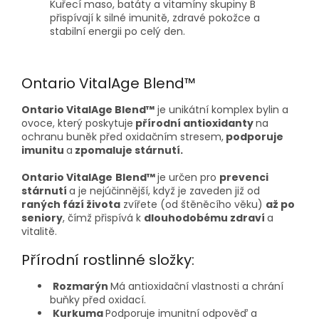
Kuřecí maso, batáty a vitamíny skupiny B
přispívají k silné imunitě, zdravé pokožce a
stabilní energii po celý den.
Ontario VitalAge Blend™
Ontario VitalAge Blend™
je unikátní komplex bylin a
ovoce, který poskytuje
přírodní antioxidanty
na
ochranu buněk před oxidačním stresem,
podporuje
imunitu
a
zpomaluje stárnutí.
Ontario
VitalAge
Blend
™
je určen pro
prevenci
stárnutí
a je nejúčinnější, když je zaveden již od
raných fází života
zvířete (od štěněcího věku)
až po
seniory
, čímž přispívá k
dlouhodobému zdraví
a
vitalitě.
Přírodní rostlinné složky:
Rozmarýn
Má antioxidační vlastnosti a chrání
buňky před oxidací.
Kurkuma
Podporuje imunitní odpověď a