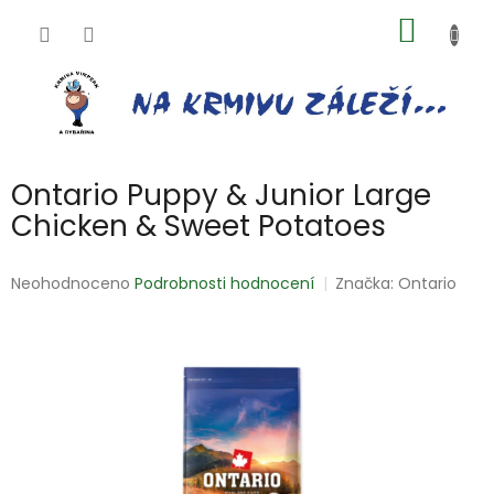
Přejít
NÁKUP
na
obsah
KOŠÍK
Ontario Puppy & Junior Large
Chicken & Sweet Potatoes
Průměrné
Neohodnoceno
Podrobnosti hodnocení
Značka:
Ontario
hodnocení
produktu
je
0,0
z
5
hvězdiček.