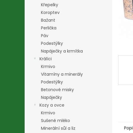
n
Křepelky
e
Koroptev
l
Bažant
Perlička
Páv
Podestýlky
Napáječky a krmítka
Králíci
Krmivo
Vitamíny a minerály
Podestýlky
Betonové misky
Napáječky
Kozy a ovce
Krmivo
Sušené mléko
Popi
Minerální sůl a liz