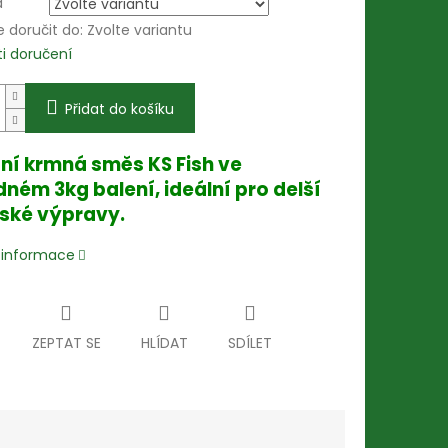
a
doručit do:
Zvolte variantu
i doručení
Přidat do košíku
tní krmná směs KS Fish ve
ném 3kg balení, ideální pro delší
ské výpravy.
í informace
ZEPTAT SE
HLÍDAT
SDÍLET