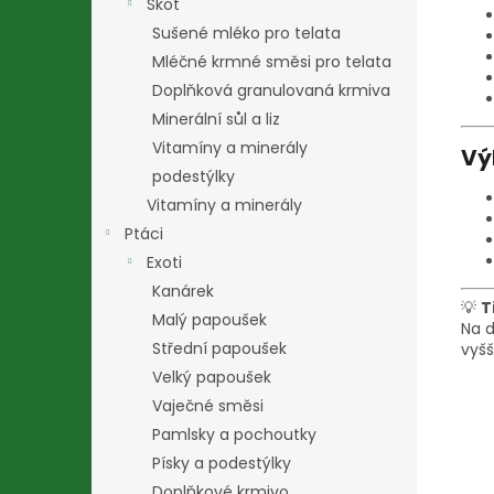
Skot
Sušené mléko pro telata
Mléčné krmné směsi pro telata
Doplňková granulovaná krmiva
Minerální sůl a liz
Vitamíny a minerály
Vý
podestýlky
Vitamíny a minerály
Ptáci
Exoti
Kanárek
💡
T
Malý papoušek
Na d
Střední papoušek
vyšš
Velký papoušek
Vaječné směsi
Pamlsky a pochoutky
Písky a podestýlky
Doplňkové krmivo