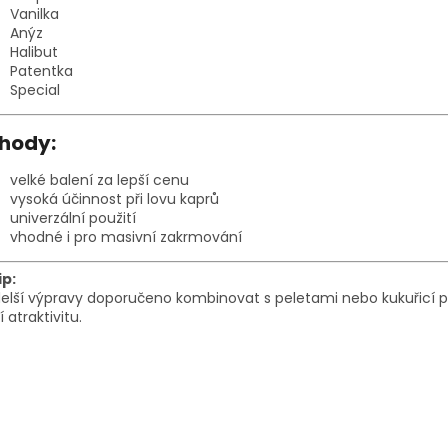
Vanilka
Anýz
Halibut
Patentka
Special
hody:
velké balení za lepší cenu
vysoká účinnost při lovu kaprů
univerzální použití
vhodné i pro masivní zakrmování
ip:
elší výpravy doporučeno kombinovat s peletami nebo kukuřicí p
í atraktivitu.