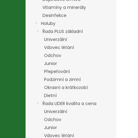
Vitamíny a minerály
Desinfekce
Holuby
Řada PLUS základní
Univerzální
Vdovec létání
Odchov
Junior
Přepeřování
Podzimní a zimní
Okrasní a krátkozobí
Dietní
Řada LIDER kvalita a cena
Univerzální
Odchov
Junior
Vdovec létání