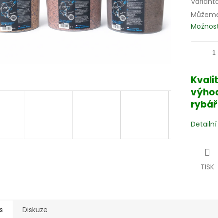
Variant
Můžeme 
Možnost
Kvali
výhod
rybář
Detailn
TISK
s
Diskuze