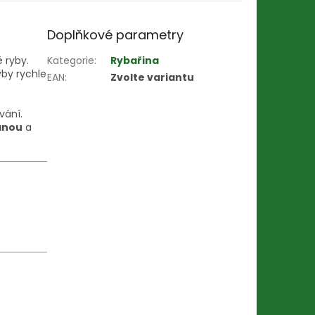
Doplňkové parametry
é ryby.
Kategorie
:
Rybařina
yby rychle
EAN
:
Zvolte variantu
vání.
anou
a