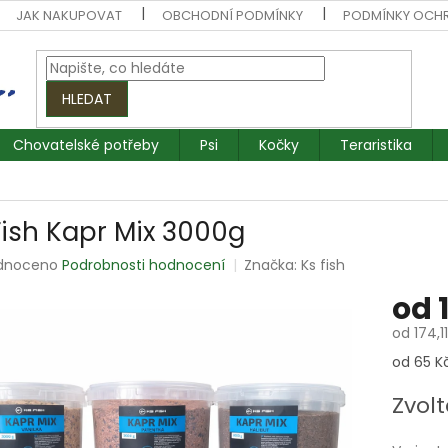
JAK NAKUPOVAT
OBCHODNÍ PODMÍNKY
PODMÍNKY OCH
HLEDAT
Chovatelské potřeby
Psi
Kočky
Teraristika
Fish Kapr Mix 3000g
rné
dnoceno
Podrobnosti hodnocení
Značka:
Ks fish
ení
od
tu
od
174,1
Měrná
od 65 Kč
cena:
ek.
Zvolt