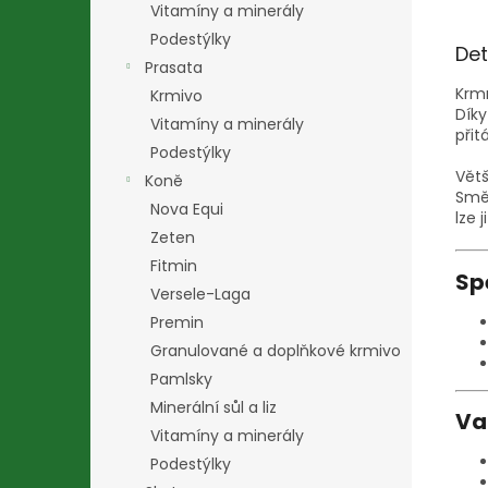
Vitamíny a minerály
Podestýlky
Det
Prasata
Krm
Krmivo
Díky
Vitamíny a minerály
přit
Podestýlky
Větš
Koně
Smě
Nova Equi
lze 
Zeten
Fitmin
Sp
Versele-Laga
Premin
Granulované a doplňkové krmivo
Pamlsky
Minerální sůl a liz
Va
Vitamíny a minerály
Podestýlky