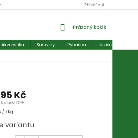
RANY OSOBNÍCH ÚDAJŮ
REKLAMACE FORMULÁŘ
Přihlášení
NÁKUPNÍ
Prázdný košík
KOŠÍK
Akvaristika
Suroviny
Rybařina
Jezírkové ryby
195 Kč
1 Kč
bez DPH
 / 1 kg
e variantu