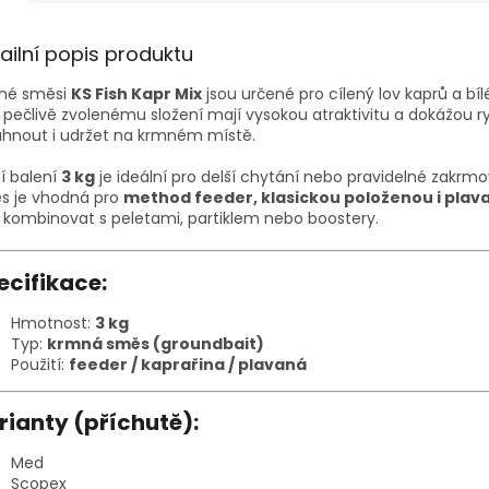
ailní popis produktu
né směsi
KS Fish Kapr Mix
jsou určené pro cílený lov kaprů a bíl
 pečlivě zvolenému složení mají vysokou atraktivitu a dokážou r
áhnout i udržet na krmném místě.
í balení
3 kg
je ideální pro delší chytání nebo pravidelné zakrmo
s je vhodná pro
method feeder, klasickou položenou i plav
ji kombinovat s peletami, partiklem nebo boostery.
ecifikace:
Hmotnost:
3 kg
Typ:
krmná směs (groundbait)
Použití:
feeder / kaprařina / plavaná
rianty (příchutě):
Med
Scopex