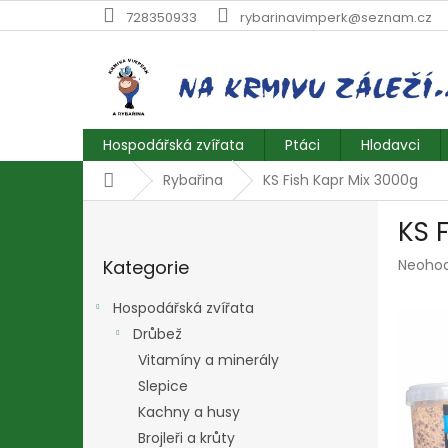
Přejít
728350933
rybarinavimperk@seznam.cz
na
obsah
Hospodářská zvířata
Ptáci
Hlodavci
Domů
Rybařina
KS Fish Kapr Mix 3000g
P
KS 
o
Přeskočit
s
Průmě
Kategorie
Neoho
kategorie
t
hodnoc
r
produk
Hospodářská zvířata
a
je
Drůbež
n
0,0
z
Vitamíny a minerály
n
5
í
Slepice
hvězdič
p
Kachny a husy
a
Brojleři a krůty