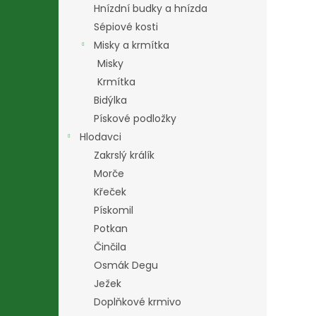
Hnízdní budky a hnízda
Sépiové kosti
Misky a krmítka
Misky
Krmítka
Bidýlka
Pískové podložky
Hlodavci
Zakrslý králík
Morče
Křeček
Pískomil
Potkan
Činčila
Osmák Degu
Ježek
Doplňkové krmivo