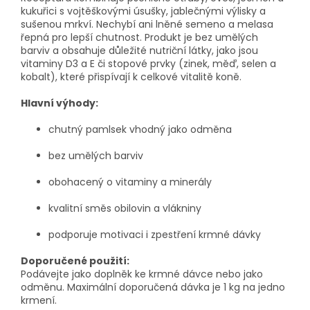
kukuřici s vojtěškovými úsušky, jablečnými výlisky a
sušenou mrkví. Nechybí ani lněné semeno a melasa
řepná pro lepší chutnost. Produkt je bez umělých
barviv a obsahuje důležité nutriční látky, jako jsou
vitaminy D3 a E či stopové prvky (zinek, měď, selen a
kobalt), které přispívají k celkové vitalitě koně.
Hlavní výhody:
chutný pamlsek vhodný jako odměna
bez umělých barviv
obohacený o vitaminy a minerály
kvalitní směs obilovin a vlákniny
podporuje motivaci i zpestření krmné dávky
Doporučené použití:
Podávejte jako doplněk ke krmné dávce nebo jako
odměnu. Maximální doporučená dávka je 1 kg na jedno
krmení.