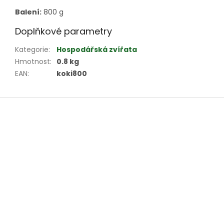
Balení:
800 g
Doplňkové parametry
Kategorie
:
Hospodářská zvířata
Hmotnost
:
0.8 kg
EAN
:
koki800
Z
á
p
a
t
í