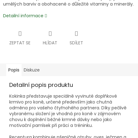
umělých barviv a obohacené o důležité vitaminy a minerály.
Detailní informace
ZEPTAT SE
HLÍDAT
SDÍLET
Popis
Diskuze
Detailní popis produktu
Kokinka představuje speciálně vyvinuté doplňkové
krmivo pro koně, určené především jako chutná
odměna pro vašeho čtyřnohého partnera. Díky pečlivě
vybranému složení je vhodná pro koně v zájmovém
chovu k doplnění běžné krmné dávky nebo jako
motivační pamlsek při práci a tréninku.
Receptura kombinuje pšeničné otruby, oves, ječmen a