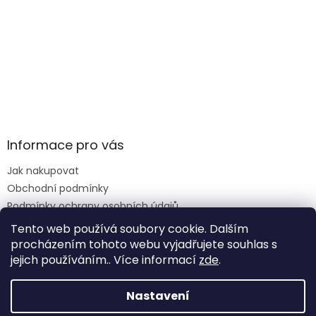
Informace pro vás
Jak nakupovat
Obchodní podmínky
Podmínky ochrany osobních údajů
Reklamace formulář
Tento web používá soubory cookie. Dalším
procházením tohoto webu vyjadřujete souhlas s
jejich používáním.. Více informací
zde
.
Vytvořil Shoptet
Nastavení