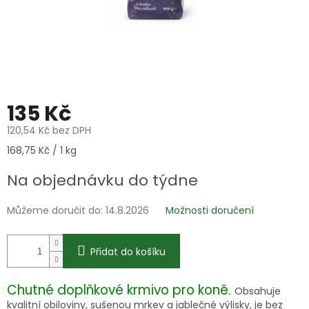
135 Kč
120,54 Kč bez DPH
Měrná
168,75 Kč / 1 kg
cena:
Na objednávku do týdne
Můžeme doručit do:
14.8.2026
Možnosti doručení
Přidat do košíku
Chutné doplňkové krmivo pro koně.
Obsahuje
kvalitní obiloviny, sušenou mrkev a jablečné výlisky, je bez