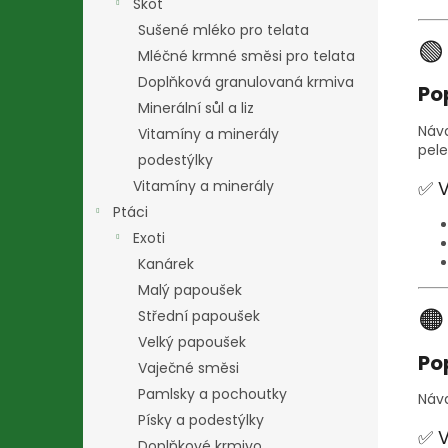
Skot
Sušené mléko pro telata

Mléčné krmné směsi pro telata
Doplňková granulovaná krmiva
Po
Minerální sůl a liz
Náv
Vitamíny a minerály
pele
podestýlky
✅ 
Vitamíny a minerály
Ptáci
Exoti
Kanárek
Malý papoušek

Střední papoušek
Velký papoušek
Po
Vaječné směsi
Pamlsky a pochoutky
Náv
Písky a podestýlky
✅ 
Doplňkové krmivo