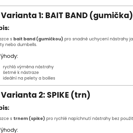

Varianta 1: BAIT BAND (gumička)
pis:
azce s
bait band (gumičkou)
pro snadné uchycení nástrahy ja
ty nebo dumbells.
Výhody:
rychlá výměna nástrahy
šetrné k nástraze
ideální na pelety a boilies

Varianta 2: SPIKE (trn)
pis:
azce s
trnem (spike)
pro rychlé napíchnutí nástrahy bez použití
Výhody: