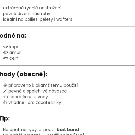
extrémně rychlé nastražení
pevné držení nástrahy
ideální na boilies, pelety i wafters
odné na:
🐟 kapr
🐟 amur
🐟 cejn
hody (obecně):
🎯 připraveno k okamžitému použití
🔗 pevné a spolehlivé návazce
⚡ úspora času u vody
👍 vhodné i pro začátečníky
Tip:
Na opatrné ryby → použij
bait band