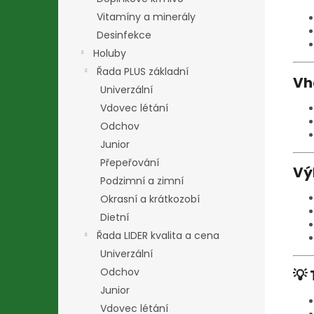
Vitamíny a minerály
Desinfekce
Holuby
Řada PLUS základní
Vh
Univerzální
Vdovec létání
Odchov
Junior
Přepeřování
Vý
Podzimní a zimní
Okrasní a krátkozobí
Dietní
Řada LIDER kvalita a cena
Univerzální
Odchov
💡 
Junior
Vdovec létání