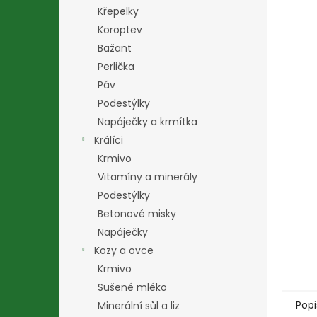
n
Křepelky
e
Koroptev
l
Bažant
Perlička
Páv
Podestýlky
Napáječky a krmítka
Králíci
Krmivo
Vitamíny a minerály
Podestýlky
Betonové misky
Napáječky
Kozy a ovce
Krmivo
Sušené mléko
Popi
Minerální sůl a liz