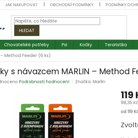
JAK NAKUPOVAT
OBCHODNÍ PODMÍNKY
PODMÍNKY OCH
HLEDAT
Chovatelské potřeby
Psi
Kočky
Teraristika
– Method Feeder (6 ks)
ky s návazcem MARLIN – Method Fe
rné
dnoceno
Podrobnosti hodnocení
Značka:
Marlin
ení
119
tu
98,35 K
Měrná
od 119 Kč
cena:
ek.
Zvolt