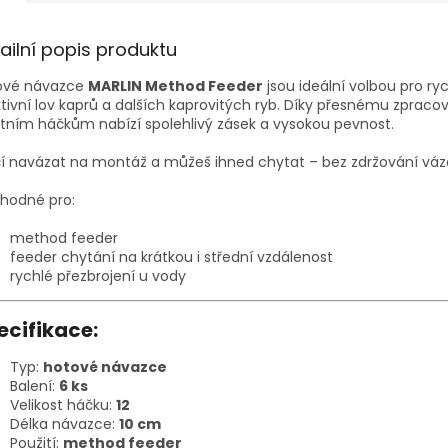
ailní popis produktu
ové návazce
MARLIN Method Feeder
jsou ideální volbou pro ryc
tivní lov kaprů a dalších kaprovitých ryb. Díky přesnému zpraco
itním háčkům nabízí spolehlivý zásek a vysokou pevnost.
í navázat na montáž a můžeš ihned chytat – bez zdržování vá
hodné pro:
method feeder
feeder chytání na krátkou i střední vzdálenost
rychlé přezbrojení u vody
ecifikace:
Typ:
hotové návazce
Balení:
6 ks
Velikost háčku:
12
Délka návazce:
10 cm
Použití:
method feeder