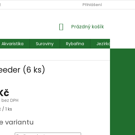
RANY OSOBNÍCH ÚDAJŮ
REKLAMACE FORMULÁŘ
Přihlášení
NÁKUPNÍ
Prázdný košík
KOŠÍK
Akvaristika
Suroviny
Rybařina
Jezírkové ryby
eder (6 ks)
 Kč
č bez DPH
 / 1 ks
e variantu