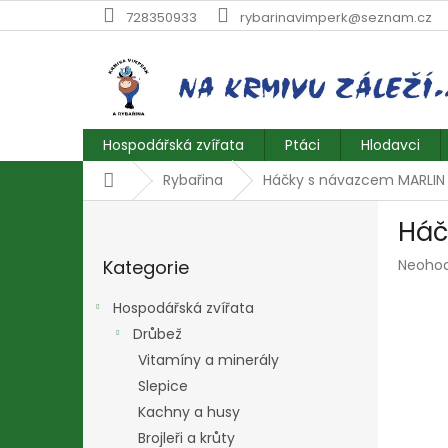
Přejít
728350933
rybarinavimperk@seznam.cz
na
obsah
Hospodářská zvířata
Ptáci
Hlodavci
Domů
Rybařina
Háčky s návazcem MARLIN 
P
Háč
o
Přeskočit
s
Průmě
Kategorie
Neoho
kategorie
t
hodnoc
r
produk
Hospodářská zvířata
a
je
Drůbež
n
0,0
z
Vitamíny a minerály
n
5
í
Slepice
hvězdič
p
Kachny a husy
a
Brojleři a krůty