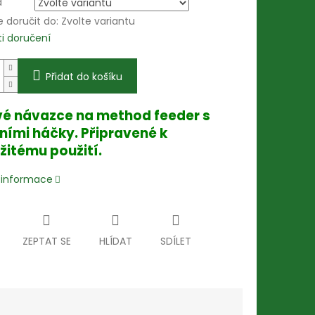
a
doručit do:
Zvolte variantu
i doručení
Přidat do košíku
é návazce na method feeder s
tními háčky. Připravené k
itému použití.
í informace
ZEPTAT SE
HLÍDAT
SDÍLET