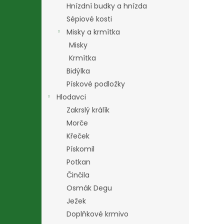
Hnízdní budky a hnízda
Sépiové kosti
Misky a krmítka
Misky
Krmítka
Bidýlka
Pískové podložky
Hlodavci
Zakrslý králík
Morče
Křeček
Pískomil
Potkan
Činčila
Osmák Degu
Ježek
Doplňkové krmivo