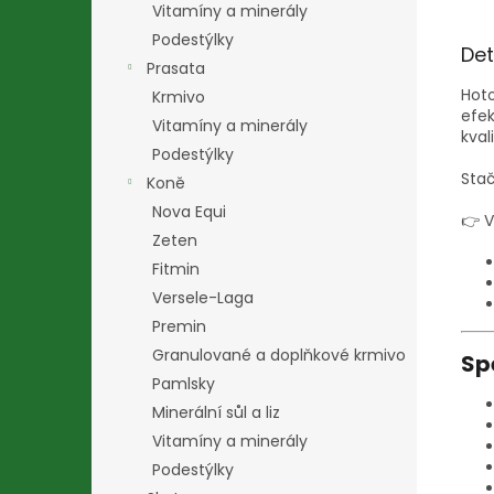
Vitamíny a minerály
Podestýlky
Det
Prasata
Hot
Krmivo
efek
Vitamíny a minerály
kval
Podestýlky
Stač
Koně
Nova Equi
👉 V
Zeten
Fitmin
Versele-Laga
Premin
Granulované a doplňkové krmivo
Sp
Pamlsky
Minerální sůl a liz
Vitamíny a minerály
Podestýlky