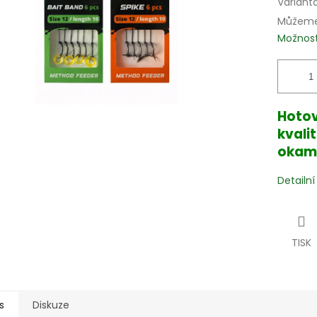
Variant
Můžeme 
Možnost
Hotov
kvali
okamž
Detailn
TISK
s
Diskuze