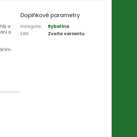
Doplňkové parametry
hlý a
Kategorie
:
Rybařina
vání a
EAN
:
Zvolte variantu
záním.