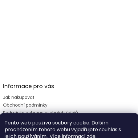
Informace pro vás
Jak nakupovat
Obchodní podmínky
Podmínky ochrany osobních údajů
Reklamace formulář
Tento web používá soubory cookie. Dalším
procházením tohoto webu vyjadřujete souhlas s
jejich používáním.. Více informací
zde
.