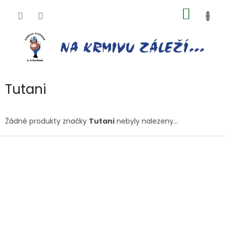
Přejít
NÁKUP
na
obsah
KOŠÍK
Tutani
Žádné produkty značky
Tutani
nebyly nalezeny...
Z
á
p
a
t
í