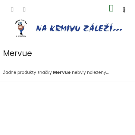
Přejít
NÁKUP
na
obsah
KOŠÍK
Mervue
Žádné produkty značky
Mervue
nebyly nalezeny...
Z
á
p
a
t
í