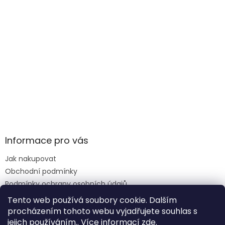
Informace pro vás
Jak nakupovat
Obchodní podmínky
Podmínky ochrany osobních údajů
Reklamace formulář
Tento web používá soubory cookie. Dalším
procházením tohoto webu vyjadřujete souhlas s
jejich používáním.. Více informací
zde
.