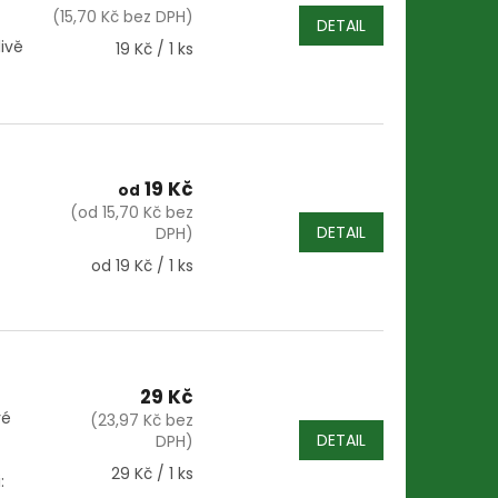
(15,70 Kč bez DPH)
DETAIL
ivě
Měrná
19 Kč / 1 ks
cena:
19 Kč
od
(od 15,70 Kč bez
DETAIL
DPH)
Měrná
od 19 Kč / 1 ks
cena:
29 Kč
vé
(23,97 Kč bez
DETAIL
DPH)
Měrná
29 Kč / 1 ks
:
cena: