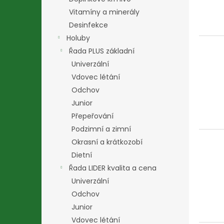
Vitamíny a minerály
Desinfekce
Holuby
Řada PLUS základní
Univerzální
Vdovec létání
Odchov
Junior
Přepeřování
Podzimní a zimní
Okrasní a krátkozobí
Dietní
Řada LIDER kvalita a cena
Univerzální
Odchov
Junior
Vdovec létání