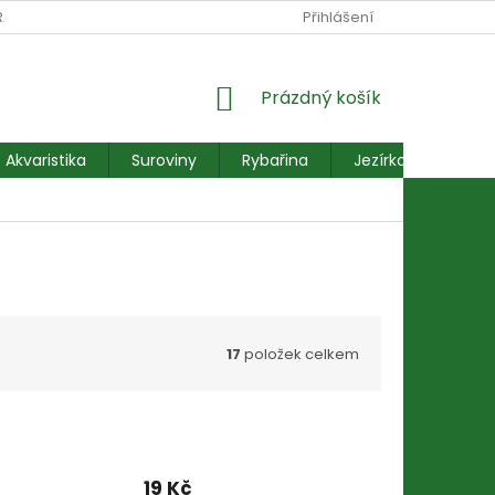
RANY OSOBNÍCH ÚDAJŮ
REKLAMACE FORMULÁŘ
Přihlášení
NÁKUPNÍ
Prázdný košík
KOŠÍK
Akvaristika
Suroviny
Rybařina
Jezírkové ryby
17
položek celkem
19 Kč