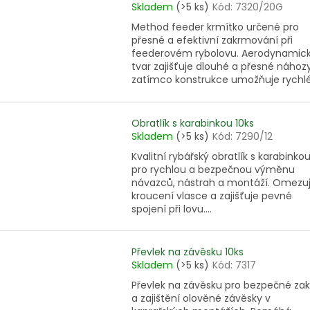
Skladem
(>5 ks)
Kód:
7320/20G
Method feeder krmítko určené pro
přesné a efektivní zakrmování při
feederovém rybolovu. Aerodynamic
tvar zajišťuje dlouhé a přesné náhozy
zatímco konstrukce umožňuje rychlé.
Obratlík s karabinkou 10ks
Skladem
(>5 ks)
Kód:
7290/12
Kvalitní rybářský obratlík s karabinko
pro rychlou a bezpečnou výměnu
návazců, nástrah a montáží. Omezu
kroucení vlasce a zajišťuje pevné
spojení při lovu....
Převlek na závěsku 10ks
Skladem
(>5 ks)
Kód:
7317
Převlek na závěsku pro bezpečné zak
a zajištění olověné závěsky v