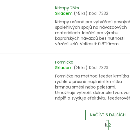
Krimpy 25ks
Skladem
(>5 ks)
Kód:
7332
Krimpy určené pro vytváření pevnýc
spolehlivých spojů na návazcových
materiálech. Ideální pro výrobu
kaprařských návazců bez nutnosti
vázání uzlů. Velikosti: 0,8*10mm
Formička
Skladem
(>5 ks)
Kód:
7323
Formička na method feeder krmítka
rychlé a přesné naplnění krmítka
krmnou směsí nebo peletami.
Umožňuje vytvořit dokonale tvarova
náplň a zvyšuje efektivitu feederovéh
NAČÍST 5 DALŠÍCH
S
1
2
t
O