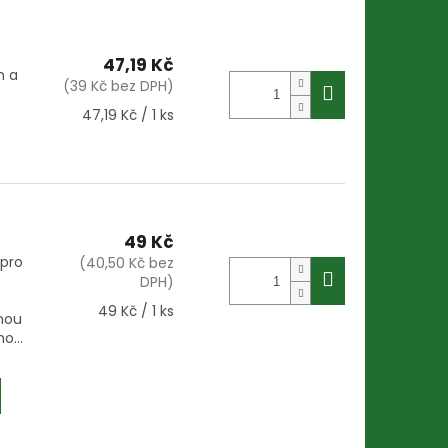
47,19 Kč
h a
(39 Kč bez DPH)
Měrná
47,19 Kč / 1 ks
cena:
49 Kč
 pro
(40,50 Kč bez
DPH)
Měrná
49 Kč / 1 ks
nou
cena:
o...