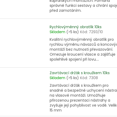
kaprařských montážích. Pomáhá
správné funkci sestavy a chrání spoj
před zamotáním.
Rychlovýměnný obratlík 10ks
Skladem
(>5 ks)
Kód:
7293/10
Kvalitní rychlovýměnný obratlík pro
rychlou výměnu návazců a koncový
montáží bez nutnosti převazování.
Omezuje kroucení vlasce a zajišťuje
spolehlivé spojení při lovu....
Zavrtávací držák s kroužkem 10ks
Skladem
(>5 ks)
Kód:
7308
Zavrtávací držák s kroužkem pro
snadné a bezpečné uchycení nástr
na vlasové montáži. Umožňuje
přirozenou prezentaci nástrahy a
zvyšuje její pohyblivost ve vodě. Velik
15 mm