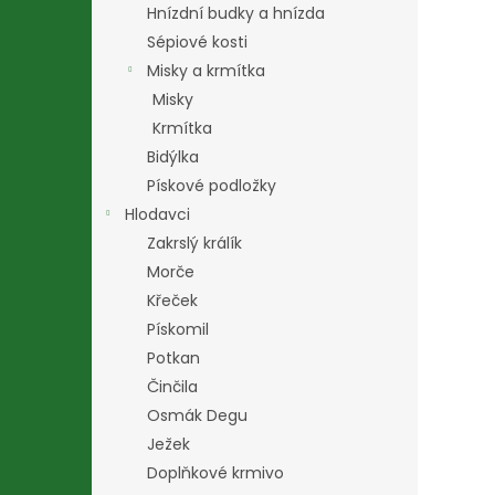
Hnízdní budky a hnízda
Sépiové kosti
Misky a krmítka
Misky
Krmítka
Bidýlka
Pískové podložky
Hlodavci
Zakrslý králík
Morče
Křeček
Pískomil
Potkan
Činčila
Osmák Degu
Ježek
Doplňkové krmivo