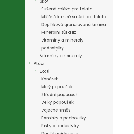
Skot
Sušené mléko pro telata
Mléčné krmné směsi pro telata
Doplňková granulovaná krmiva
Minerální sůl a liz
Vitamíny a minerály
podestýlky
Vitamíny a minerály
Ptáci
Exoti
Kanárek
Malý papoušek
Střední papoušek
Velký papoušek
Vaječné směsi
Pamlsky a pochoutky
Písky a podestýlky
Doplňkové krmivo