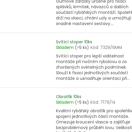
Gumové zarážky určené pro fixaci
splávků, krmítek, návazců a dalších
součástí rybářských montáží. Spolehl
drží na vlasci, chrání uzly a umožňují
snadné nastavení sestavy....
Svítící stoper 10ks
Skladem
(>5 ks)
Kód:
7329/6MM
Svítící stoper pro lepší viditelnost
montáže při nočním rybolovu a za
zhoršených světelných podmínek.
Slouží k fixaci jednotlivých součástí
montáže a usnadňuje orientaci při...
Obratlík 10ks
Skladem
(>5 ks)
Kód:
7179/14
Kvalitní rybářský obratlík pro spolehli
spojení jednotlivých částí montáže.
Omezuje kroucení vlasce a zajišťuje
bezproblémový průběh lovu. Velikosti