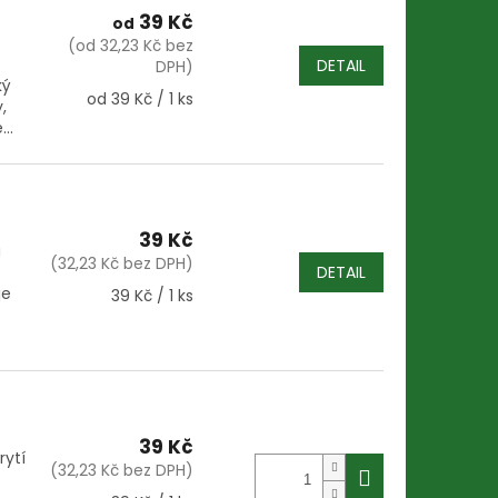
39 Kč
od
(od 32,23 Kč bez
DETAIL
DPH)
ký
Měrná
od 39 Kč / 1 ks
,
cena:
..
39 Kč
u
(32,23 Kč bez DPH)
DETAIL
je
Měrná
39 Kč / 1 ks
cena:
39 Kč
rytí
(32,23 Kč bez DPH)