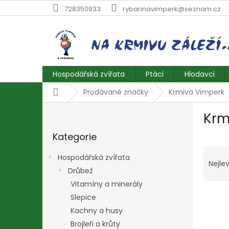
Přejít
728350933
rybarinavimperk@seznam.cz
na
obsah
Hospodářská zvířata
Ptáci
Hlodavci
Domů
Prodávané značky
Krmiva Vimperk
P
Krm
o
Přeskočit
s
Kategorie
kategorie
t
Ř
r
Hospodářská zvířata
a
a
Nejlev
Drůbež
z
n
e
Vitamíny a minerály
n
V
n
í
Slepice
ý
í
p
Kachny a husy
p
p
a
Brojleři a krůty