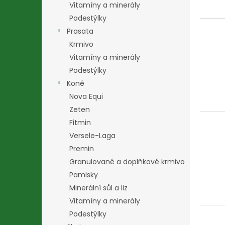
Vitamíny a minerály
Podestýlky
Prasata
Krmivo
Vitamíny a minerály
Podestýlky
Koně
Nova Equi
Zeten
Fitmin
Versele-Laga
Premin
Granulované a doplňkové krmivo
Pamlsky
Minerální sůl a liz
Vitamíny a minerály
Podestýlky