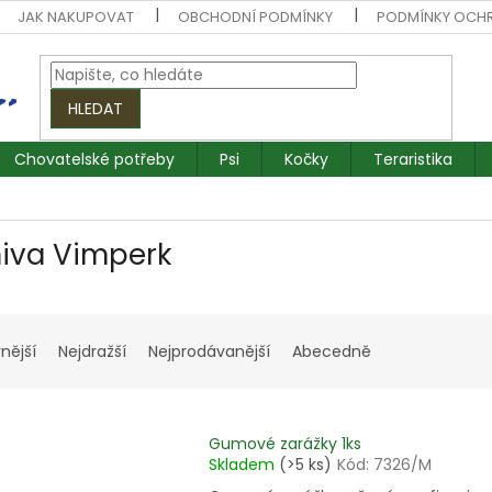
JAK NAKUPOVAT
OBCHODNÍ PODMÍNKY
PODMÍNKY OCH
HLEDAT
Chovatelské potřeby
Psi
Kočky
Teraristika
iva Vimperk
nější
Nejdražší
Nejprodávanější
Abecedně
Gumové zarážky 1ks
Skladem
(>5 ks)
Kód:
7326/M