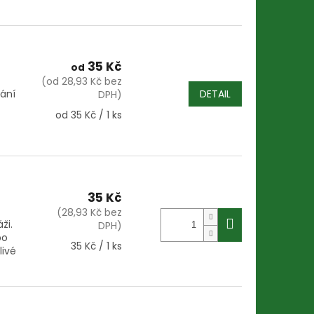
35 Kč
od
(od 28,93 Kč bez
lání
DETAIL
DPH)
Měrná
od 35 Kč / 1 ks
cena:
35 Kč
(28,93 Kč bez
ži.
DPH)
bo
Měrná
35 Kč / 1 ks
livé
cena: