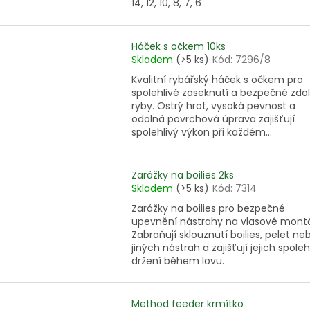
14, 12, 10, 8, 7, 6
Háček s očkem 10ks
Skladem
(>5 ks)
Kód:
7296/8
Kvalitní rybářský háček s očkem pro
spolehlivé zaseknutí a bezpečné zdo
ryby. Ostrý hrot, vysoká pevnost a
odolná povrchová úprava zajišťují
spolehlivý výkon při každém...
Zarážky na boilies 2ks
Skladem
(>5 ks)
Kód:
7314
Zarážky na boilies pro bezpečné
upevnění nástrahy na vlasové montá
Zabraňují sklouznutí boilies, pelet ne
jiných nástrah a zajišťují jejich spoleh
držení během lovu.
Method feeder krmítko