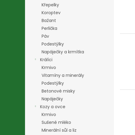
i
r
n
Křepelky
s
o
e
p
Koroptev
d
l
r
u
Bažant
o
k
Perlička
d
t
Páv
u
ů
Podestýlky
k
Napáječky a krmítka
t
ů
Králíci
Krmivo
Vitamíny a minerály
Podestýlky
Betonové misky
Napáječky
Kozy a ovce
Krmivo
Sušené mléko
Minerální sůl a liz