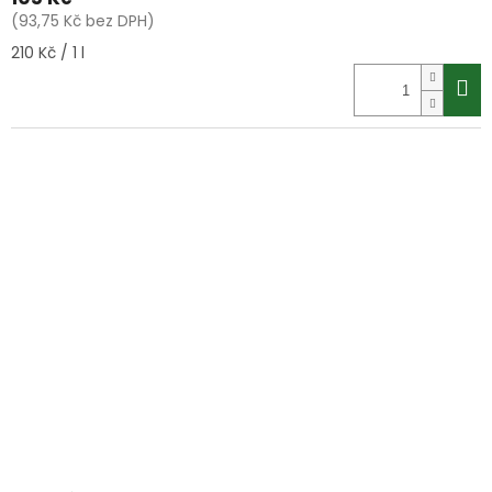
(93,75 Kč bez DPH)
Měrná
210 Kč / 1 l
cena: