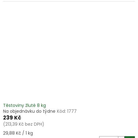
Těstoviny žluté 8 kg
Na objednávku do týdne
Kód:
1777
239 Kč
(213,39 Kč bez DPH)
Měrná
29,88 Kč / 1 kg