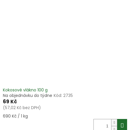
Kokosové vlákno 100 g
Na objednávku do týdne
Kód:
2735
69 Kč
(57,02 Kč bez DPH)
Měrná
690 Kč / 1 kg
cena: