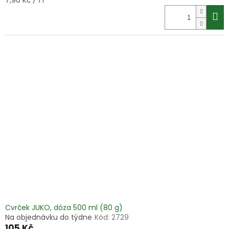
7,90 Kč / 1 l
cena:
Cvrček JUKO, dóza 500 ml (80 g)
Na objednávku do týdne
Kód:
2729
105 Kč