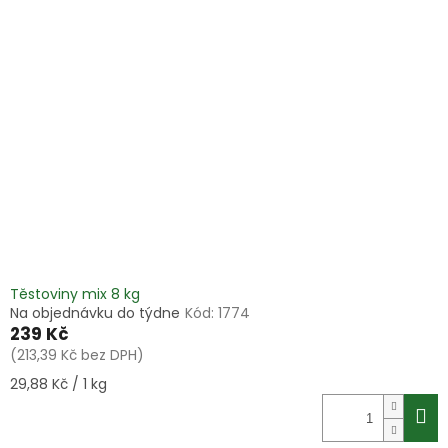
Těstoviny mix 8 kg
Na objednávku do týdne
Kód:
1774
239 Kč
(213,39 Kč bez DPH)
Měrná
29,88 Kč / 1 kg
cena: