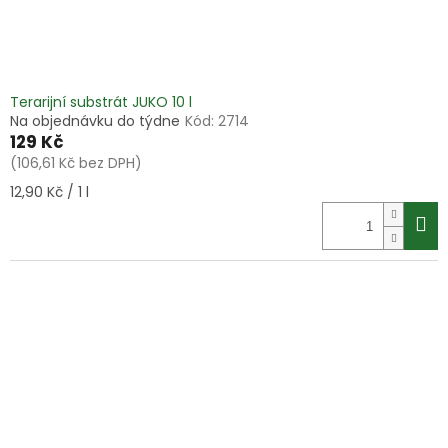
Terarijní substrát JUKO 10 l
Na objednávku do týdne
Kód:
2714
129 Kč
(106,61 Kč bez DPH)
Měrná
12,90 Kč / 1 l
cena: