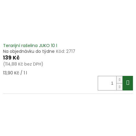
Terarijní rašelina JUKO 10 l
Na objednávku do týdne
Kód:
2717
139 Kč
(114,88 Kč bez DPH)
Měrná
13,90 Kč / 1 l
cena: