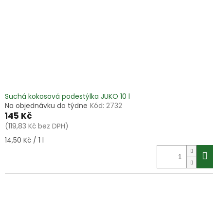
Suchá kokosová podestýlka JUKO 10 l
Na objednávku do týdne
Kód:
2732
145 Kč
(119,83 Kč bez DPH)
Měrná
14,50 Kč / 1 l
cena: