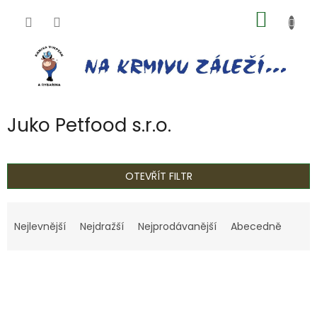
Přejít
NÁKUP
na
obsah
KOŠÍK
Juko Petfood s.r.o.
OTEVŘÍT FILTR
Ř
a
Nejlevnější
Nejdražší
Nejprodávanější
Abecedně
z
e
V
n
ý
í
p
p