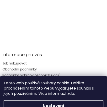
Informace pro vás
Jak nakupovat
Obchodní podmínky
Podmínky ochrany osobních údajů
Reklamace formulář
Tento web používá soubory cookie. Dalším
procházením tohoto webu vyjadřujete souhlas s
jejich používáním.. Více informací
zde
.
Vytvořil Shoptet
Nastavení