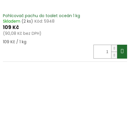
Pohlcovač pachu do toalet oceán 1 kg
Skladem
(2 ks)
Kód:
5948
109 Kč
(90,08 Kč bez DPH)
Měrná
109 Kč / 1 kg
cena: