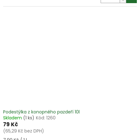
Podestýlka z konopného pazdeří 10l
Skladem
(1 ks)
Kód:
1260
79 Kč
(65,29 Kč bez DPH)
Měrná