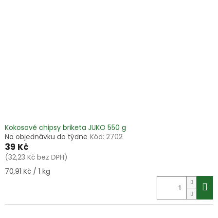
i
r
s
o
p
d
r
u
o
k
d
t
u
ů
k
t
ů
Kokosové chipsy briketa JUKO 550 g
Na objednávku do týdne
Kód:
2702
39 Kč
(32,23 Kč bez DPH)
Měrná
70,91 Kč / 1 kg
cena: