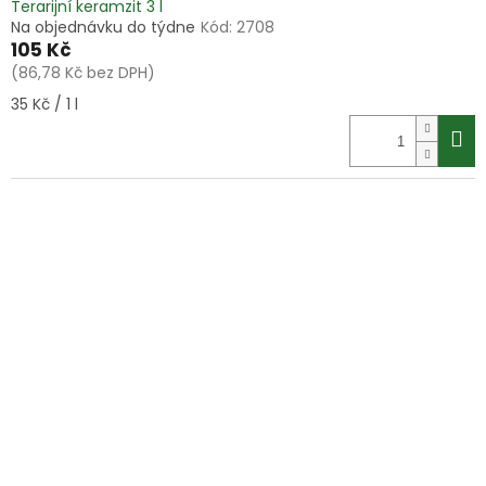
Terarijní keramzit 3 l
Na objednávku do týdne
Kód:
2708
105 Kč
(86,78 Kč bez DPH)
Měrná
35 Kč / 1 l
cena: