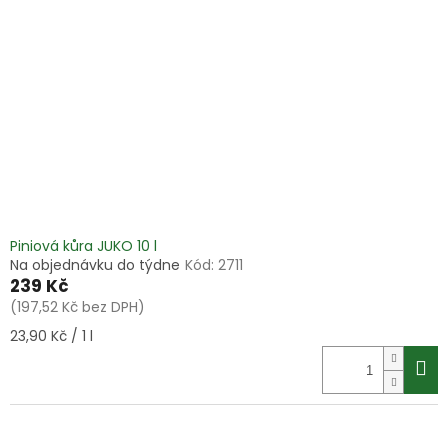
Piniová kůra JUKO 10 l
Na objednávku do týdne
Kód:
2711
239 Kč
(197,52 Kč bez DPH)
Měrná
23,90 Kč / 1 l
cena: