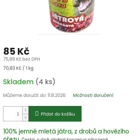
85 Kč
75,89 Kč bez DPH
Měrná
70,83 Kč / 1 kg
cena:
Skladem
(4 ks)
Můžeme doručit do:
11.8.2026
Možnosti doručení
Přidat do košíku
100% jemně mletá játra, z drobů a hovězího
ořezu
. Česká, ručně plněná konzerva přirozeně