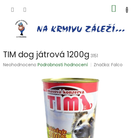
Přejít
NÁKUP
na
obsah
KOŠÍK
TIM dog játrová 1200g
3151
Průměrné
Neohodnoceno
Podrobnosti hodnocení
Značka:
Falco
hodnocení
produktu
je
0,0
z
5
hvězdiček.