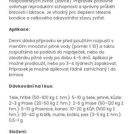
hospodářských zvířat (savce). Přípravek pozitivně
ovlivňuje reprodukční schopnosti a správný průběh
březosti i laktace. Je vhodný pro zlepšení tělesné
kondice a celkového zdravotního stavu zvířat.
Aplikace:
Denní dávka přípravku se před použitím rozpustí v
menším množství pitné vody (poměr 1: 10) a takto
rozpuštěná se podává do napáječek, nebo do
zásobníku pitné vody po dobu 4–5 dnů. Aplikaci je
možné prodloužit, nebo po 3–4 týdnech zopakovat.
Přípravek je možné aplikovat řádně zamíchaný i do
krmiva.
Dávkování na 1 kus:
Tele, hříbě (50–100 kg ž. hm.): 5–10 g Sele, jehně, kůzle:
2–3 g Prase (20–50 kg ž. hm.): 2–5 g Prase (50–120 kg ž.
hm.): 5–10 g Prasnice, kanec: 10–20 g Kůň (500 kg ž.
hm.): 30–40 g Králík, nutrie, kočka, pes (3–5 kg ž. hm.):
0,5–1 g
Složení: