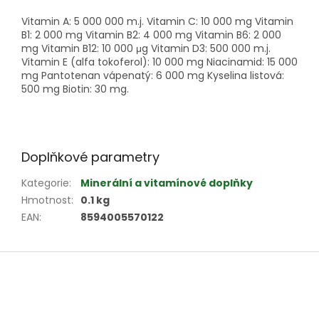
Vitamin A: 5 000 000 m.j. Vitamin C: 10 000 mg Vitamin
B1: 2 000 mg Vitamin B2: 4 000 mg Vitamin B6: 2 000
mg Vitamin B12: 10 000 μg Vitamin D3: 500 000 m.j.
Vitamin E (alfa tokoferol): 10 000 mg Niacinamid: 15 000
mg Pantotenan vápenatý: 6 000 mg Kyselina listová:
500 mg Biotin: 30 mg.
Doplňkové parametry
Kategorie
:
Minerální a vitamínové doplňky
Hmotnost
:
0.1 kg
EAN
:
8594005570122
Z
á
p
a