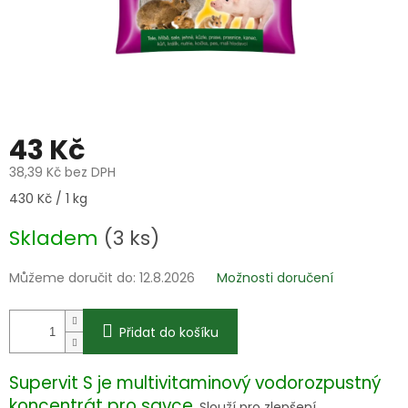
43 Kč
38,39 Kč bez DPH
Měrná
430 Kč / 1 kg
cena:
Skladem
(3 ks)
Můžeme doručit do:
12.8.2026
Možnosti doručení
Přidat do košíku
Supervit S je multivitaminový vodorozpustný
koncentrát pro savce
. Slouží pro zlepšení