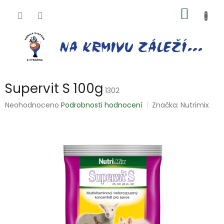
Přejít
NÁKUP
na
obsah
KOŠÍK
Supervit S 100g
1302
Průměrné
Neohodnoceno
Podrobnosti hodnocení
Značka:
Nutrimix
hodnocení
produktu
je
0,0
z
5
hvězdiček.