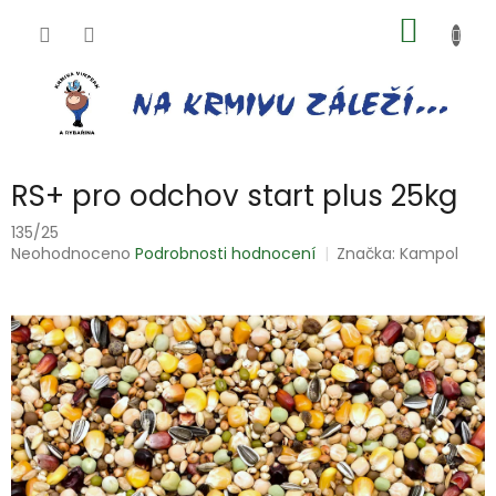
Přejít
NÁKUP
na
obsah
KOŠÍK
RS+ pro odchov start plus 25kg
135/25
Průměrné
Neohodnoceno
Podrobnosti hodnocení
Značka:
Kampol
hodnocení
produktu
je
0,0
z
5
hvězdiček.