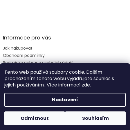
Informace pro vás
Jak nakupovat
Obchodní podmínky
Podmínky ochrany osobních údajů
Reklamace formulář
Tento web používá soubory cookie. Dalším
procházením tohoto webu vyjadřujete souhlas s
jejich používáním.. Více informací
zde
.
Vytvořil Shoptet
Nastavení
Copyright 2026
Krmiva Vimperk
. Všechna práva
Odmítnout
Souhlasím
vyhrazena.
Upravit nastavení cookies
Na krmení záleží...