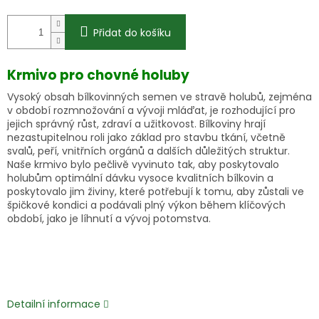
Přidat do košíku
Krmivo pro chovné holuby
Vysoký obsah bílkovinných semen ve stravě holubů, zejména
v období rozmnožování a vývoji mláďat, je rozhodující pro
jejich správný růst, zdraví a užitkovost. Bílkoviny hrají
nezastupitelnou roli jako základ pro stavbu tkání, včetně
svalů, peří, vnitřních orgánů a dalších důležitých struktur.
Naše krmivo bylo pečlivě vyvinuto tak, aby poskytovalo
holubům optimální dávku vysoce kvalitních bílkovin a
poskytovalo jim živiny, které potřebují k tomu, aby zůstali ve
špičkové kondici a podávali plný výkon během klíčových
období, jako je líhnutí a vývoj potomstva.
Detailní informace