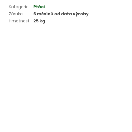
Kategorie
:
Ptáci
Záruka
:
6 měsíců od data výroby
Hmotnost
:
25 kg
Z
á
p
a
t
í