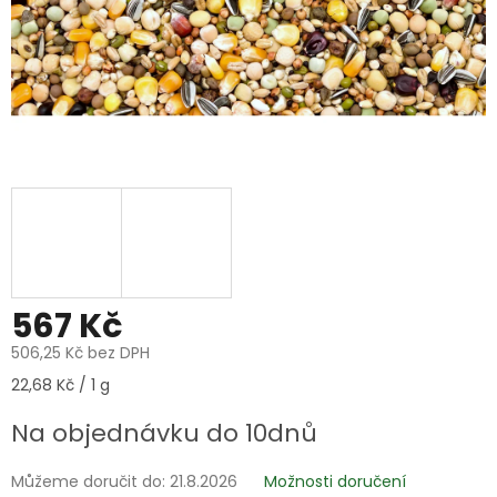
567 Kč
506,25 Kč bez DPH
Měrná
22,68 Kč / 1 g
cena:
Na objednávku do 10dnů
Můžeme doručit do:
21.8.2026
Možnosti doručení