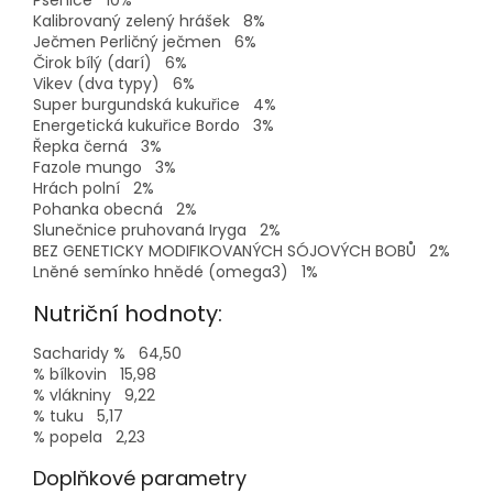
Pšenice
10%
Kalibrovaný zelený hrášek
8%
Ječmen Perličný ječmen
6%
Čirok bílý (darí)
6%
Vikev (dva typy)
6%
Super burgundská kukuřice
4%
Energetická kukuřice Bordo
3%
Řepka černá
3%
Fazole mungo
3%
Hrách polní
2%
Pohanka obecná
2%
Slunečnice pruhovaná Iryga
2%
BEZ GENETICKY MODIFIKOVANÝCH SÓJOVÝCH BOBŮ
2%
Lněné semínko hnědé (omega3)
1%
Nutriční hodnoty:
Sacharidy %
64,50
% bílkovin
15,98
% vlákniny
9,22
% tuku
5,17
% popela
2,23
Doplňkové parametry