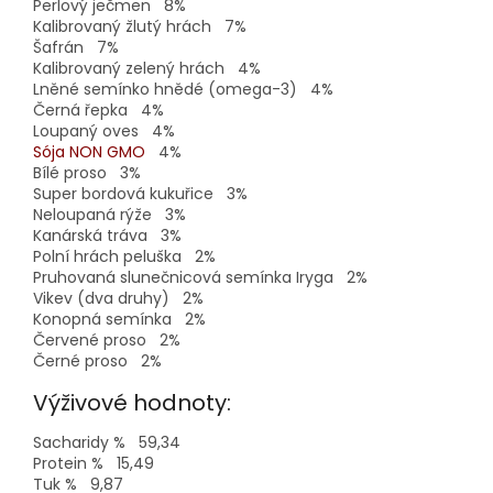
Perlový ječmen 8%
Kalibrovaný žlutý hrách 7%
Šafrán 7%
Kalibrovaný zelený hrách 4%
Lněné semínko hnědé (omega-3) 4%
Černá řepka 4%
Loupaný oves 4%
Sója NON GMO
4%
Bílé proso 3%
Super bordová kukuřice 3%
Neloupaná rýže 3%
Kanárská tráva 3%
Polní hrách peluška 2%
Pruhovaná slunečnicová semínka Iryga 2%
Vikev (dva druhy) 2%
Konopná semínka 2%
Červené proso 2%
Černé proso 2%
Výživové hodnoty:
Sacharidy % 59,34
Protein % 15,49
Tuk % 9,87