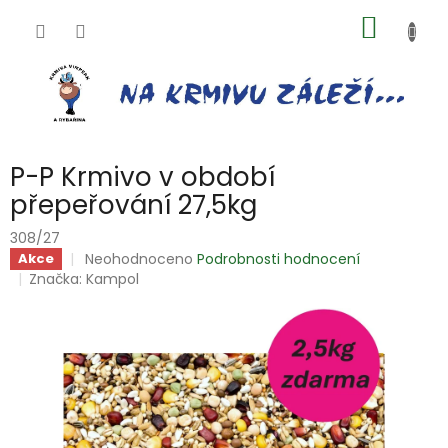
Přejít
NÁKUP
na
obsah
KOŠÍK
P-P Krmivo v období
přepeřování 27,5kg
308/27
Průměrné
Neohodnoceno
Podrobnosti hodnocení
Akce
hodnocení
Značka:
Kampol
produktu
je
0,0
z
5
hvězdiček.