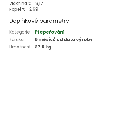
Vláknina % 8,17
Popel % 2,69
Doplňkové parametry
Kategorie
:
Přepeřování
Záruka
:
6 měsíců od data výroby
Hmotnost
:
27.5 kg
Z
á
p
a
t
í