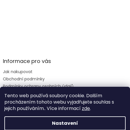
Informace pro vás
Jak nakupovat
Obchodní podmínky
Podmínky ochrany osobních údajů
Reklamace formulář
Tento web používá soubory cookie. Dalším
procházením tohoto webu vyjadřujete souhlas s
jejich používáním.. Více informací
zde
.
Vytvořil Shoptet
Nastavení