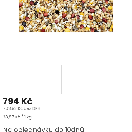
794 Kč
708,93 Kč bez DPH
Měrná
28,87 Kč / 1 kg
cena:
Na objednávku do 10dnů