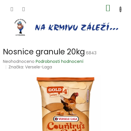
Přejít
NÁKUP
na
obsah
KOŠÍK
Nosnice granule 20kg
6843
Průměrné
Neohodnoceno
Podrobnosti hodnocení
hodnocení
Značka:
Versele-Laga
produktu
je
0,0
z
5
hvězdiček.