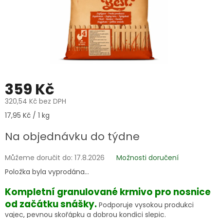
359 Kč
320,54 Kč bez DPH
Měrná
17,95 Kč / 1 kg
cena:
Na objednávku do týdne
Můžeme doručit do:
17.8.2026
Možnosti doručení
Položka byla vyprodána…
Kompletní granulované krmivo pro nosnice
od začátku snášky.
Podporuje vysokou produkci
vajec, pevnou skořápku a dobrou kondici slepic.