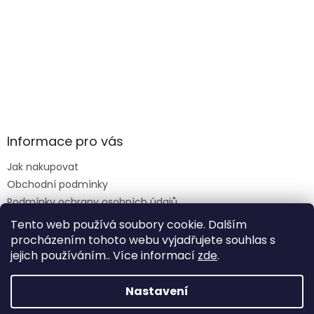
Informace pro vás
Jak nakupovat
Obchodní podmínky
Podmínky ochrany osobních údajů
Reklamace formulář
Tento web používá soubory cookie. Dalším
procházením tohoto webu vyjadřujete souhlas s
jejich používáním.. Více informací
zde
.
Vytvořil Shoptet
Nastavení