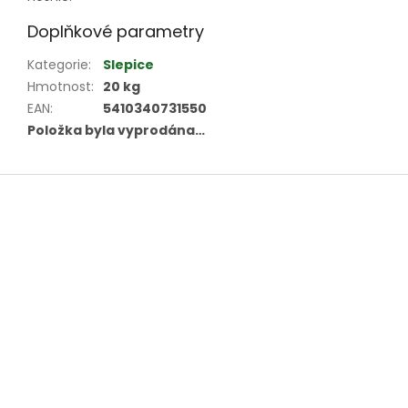
Doplňkové parametry
Kategorie
:
Slepice
Hmotnost
:
20 kg
EAN
:
5410340731550
Položka byla vyprodána…
Z
á
p
a
t
í