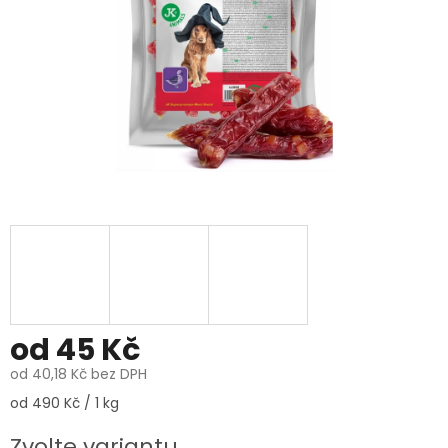
od
45 Kč
od
40,18 Kč
bez DPH
Měrná
od 490 Kč / 1 kg
cena:
Zvolte variantu