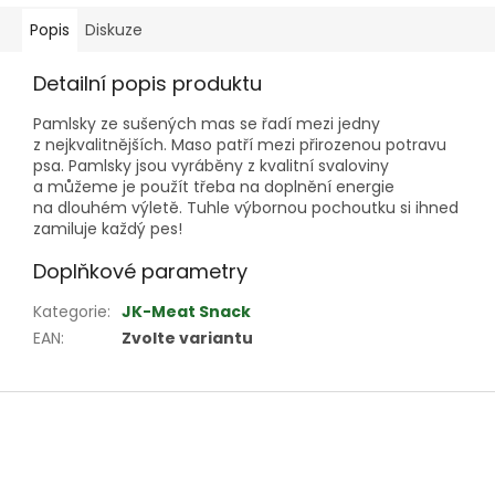
Popis
Diskuze
Detailní popis produktu
Pamlsky ze sušených mas se řadí mezi jedny
z nejkvalitnějších. Maso patří mezi přirozenou potravu
psa. Pamlsky jsou vyráběny z kvalitní svaloviny
a můžeme je použít třeba na doplnění energie
na dlouhém výletě. Tuhle výbornou pochoutku si ihned
zamiluje každý pes!
Doplňkové parametry
Kategorie
:
JK-Meat Snack
EAN
:
Zvolte variantu
Z
á
p
a