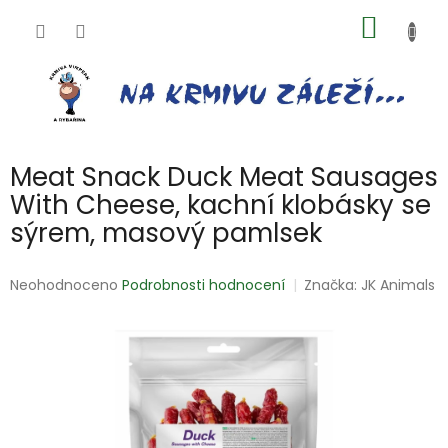
Přejít
NÁKUP
na
obsah
KOŠÍK
Meat Snack Duck Meat Sausages
With Cheese, kachní klobásky se
sýrem, masový pamlsek
Průměrné
Neohodnoceno
Podrobnosti hodnocení
Značka:
JK Animals
hodnocení
produktu
je
0,0
z
5
hvězdiček.