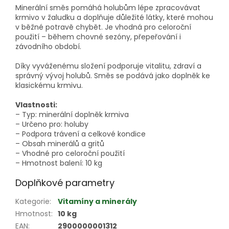
Minerální směs pomáhá holubům lépe zpracovávat
krmivo v žaludku a doplňuje důležité látky, které mohou
v běžné potravě chybět. Je vhodná pro celoroční
použití – během chovné sezóny, přepeřování i
závodního období.
Díky vyváženému složení podporuje vitalitu, zdraví a
správný vývoj holubů. Směs se podává jako doplněk ke
klasickému krmivu.
Vlastnosti:
– Typ: minerální doplněk krmiva
– Určeno pro: holuby
– Podpora trávení a celkové kondice
– Obsah minerálů a gritů
– Vhodné pro celoroční použití
– Hmotnost balení: 10 kg
Doplňkové parametry
Kategorie
:
Vitamíny a minerály
Hmotnost
:
10 kg
EAN
:
2900000001312