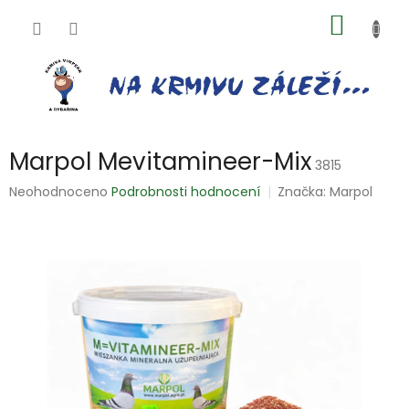
Přejít
NÁKUP
na
obsah
KOŠÍK
Marpol Mevitamineer-Mix
3815
Průměrné
Neohodnoceno
Podrobnosti hodnocení
Značka:
Marpol
hodnocení
produktu
je
0,0
z
5
hvězdiček.