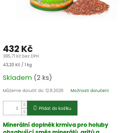
432 Kč
385,71 Kč bez DPH
Měrná
43,20 Kč / 1 kg
cena:
Skladem
(2 ks)
Můžeme doručit do:
12.8.2026
Možnosti doručení
Přidat do košíku
Minerální doplněk krmiva pro holuby
obsahující směs minerálů, gritů a