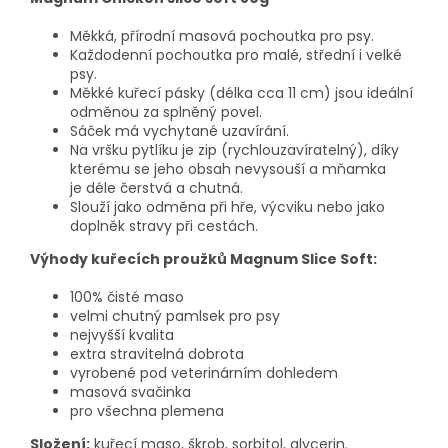
Měkká, přírodní masová pochoutka pro psy.
Každodenní pochoutka pro malé, střední i velké
psy.
Měkké kuřecí pásky (délka cca 11 cm) jsou ideální
odměnou za splněný povel.
Sáček má vychytané uzavírání.
Na vršku pytlíku je zip (rychlouzavíratelný), díky
kterému se jeho obsah nevysouší a mňamka
je déle čerstvá a chutná.
Slouží jako odměna při hře, výcviku nebo jako
doplněk stravy při cestách.
Výhody kuřecích proužků Magnum Slice Soft:
100% čisté maso
velmi chutný pamlsek pro psy
nejvyšší kvalita
extra stravitelná dobrota
vyrobené pod veterinárním dohledem
masová svačinka
pro všechna plemena
Složení:
kuřecí maso, škrob, sorbitol, glycerin.