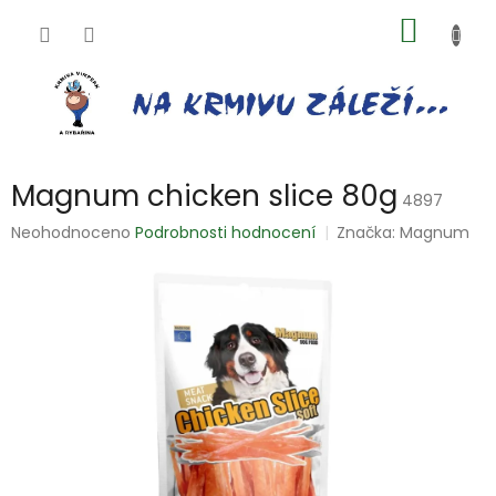
Přejít
NÁKUP
na
obsah
KOŠÍK
Magnum chicken slice 80g
4897
Průměrné
Neohodnoceno
Podrobnosti hodnocení
Značka:
Magnum
hodnocení
produktu
je
0,0
z
5
hvězdiček.