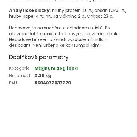
Analytické složky:
hrubý protein 40 %, obsah tuku 1 %,
hrubý popel 4 %, hrubá vláknina 2 %, vlhkost 23 %.
Uchovávejte na suchém a chladném místě. Po
otevření dobře uzavírejte zipovým uzávěrem obalu.
Nepodávejte svému zvířeti vysoušecí činidlo -
desiccant. Není určeno ke konzumaci lidmi.
Doplňkové parametry
Kategorie
:
Magnum dog food
Hmotnost
:
0.25 kg
EAN
:
8594073537379
Z
á
p
a
t
í