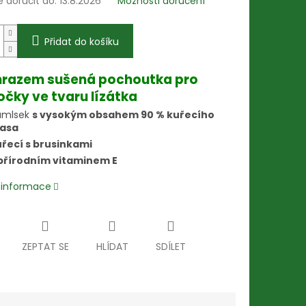
doručit do:
13.8.2026
Možnosti doručení
Přidat do košíku
razem sušená pochoutka pro
očky ve tvaru lízátka
amlsek
s vysokým obsahem 90 % kuřecího
asa
řecí s brusinkami
přírodním vitaminem E
í informace
ZEPTAT SE
HLÍDAT
SDÍLET