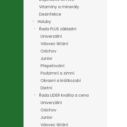
Vitamíny a minerály
Desinfekce
Holuby
Řada PLUS základní
Univerzální
Vdovec létání
Odchov
Junior
Přepeřování
Podzimní a zimní
Okrasní a krátkozobí
Dietní
Řada LIDER kvalita a cena
Univerzální
Odchov
Junior
Vdovec létání