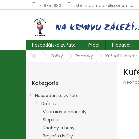
Přejít
728350933
rybarinavimperk@seznam.cz
na
obsah
Hospodářská zvířata
Ptáci
Hlodavci
Domů
Kočky
Pamlsky
Kuřecí lízátko s
P
Kuře
o
Přeskočit
s
Průmě
Kategorie
Neoho
kategorie
t
hodnoc
r
produk
Hospodářská zvířata
a
je
Drůbež
n
0,0
z
Vitamíny a minerály
n
5
í
Slepice
hvězdič
p
Kachny a husy
a
Brojleři a krůty