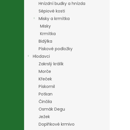
Hnízdní budky a hnízda
Sépiové kosti
Misky a krmítka
Misky
Krmítka
Bidýlka
Pískové podložky
Hlodavci
Zakrslý králík
Morče
Křeček
Pískomil
Potkan
Činčila
Osmák Degu
Ježek
Doplňkové krmivo