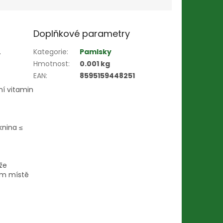
Doplňkové parametry
.
Kategorie
:
Pamlsky
Hmotnost
:
0.001 kg
EAN
:
8595159448251
ní vitamin
knina ≤
že
hém místě