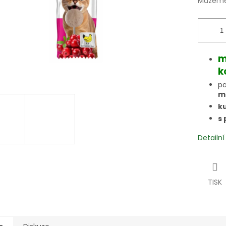
Můžeme 
m
k
p
m
ku
s 
Detailn
TISK