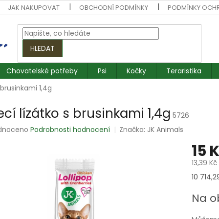
JAK NAKUPOVAT
OBCHODNÍ PODMÍNKY
PODMÍNKY OCH
HLEDAT
Chovatelské potřeby
Psi
Kočky
Teraristika
 brusinkami 1,4g
cí lízátko s brusinkami 1,4g
5726
rné
dnoceno
Podrobnosti hodnocení
Značka:
JK Animals
ení
15 
tu
13,39 Kč
Měrná
10 714,29
cena:
ek.
Na o