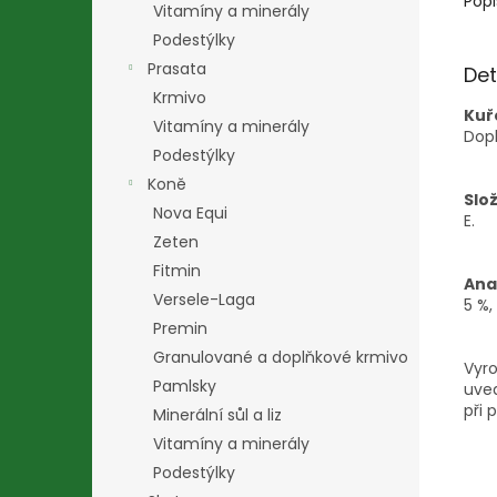
Popi
Vitamíny a minerály
Podestýlky
Prasata
Det
Krmivo
Kuř
Vitamíny a minerály
Dopl
Podestýlky
Koně
Slož
Nova Equi
E.
Zeten
Fitmin
Ana
Versele-Laga
5 %,
Premin
Granulované a doplňkové krmivo
Vyro
Pamlsky
uved
při 
Minerální sůl a liz
Vitamíny a minerály
Podestýlky