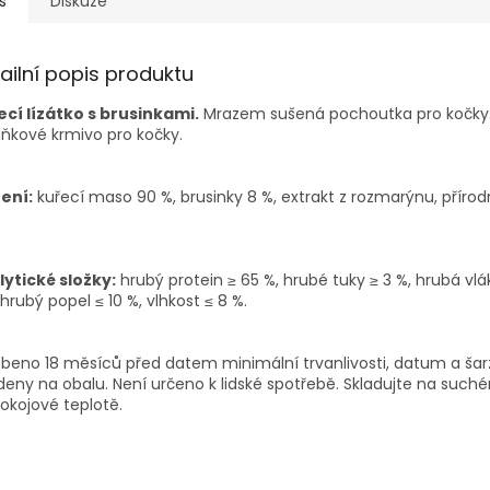
s
Diskuze
ailní popis produktu
ecí lízátko s brusinkami.
Mrazem sušená pochoutka pro kočky
ňkové krmivo pro kočky.
ení:
kuřecí maso 90 %, brusinky 8 %, extrakt z rozmarýnu, přírod
lytické složky:
hrubý protein ≥ 65 %, hrubé tuky ≥ 3 %, hrubá vlá
 hrubý popel ≤ 10 %, vlhkost ≤ 8 %.
beno 18 měsíců před datem minimální trvanlivosti, datum a šar
eny na obalu. Není určeno k lidské spotřebě. Skladujte na suc
pokojové teplotě.