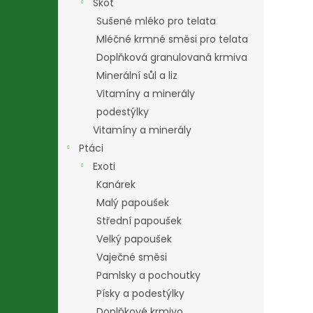
Skot
Sušené mléko pro telata
Mléčné krmné směsi pro telata
Doplňková granulovaná krmiva
Minerální sůl a liz
Vitamíny a minerály
podestýlky
Vitamíny a minerály
Ptáci
Exoti
Kanárek
Malý papoušek
Střední papoušek
Velký papoušek
Vaječné směsi
Pamlsky a pochoutky
Písky a podestýlky
Doplňkové krmivo