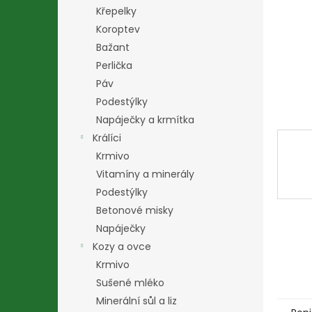
n
Křepelky
e
Koroptev
l
Bažant
Perlička
Páv
Podestýlky
Napáječky a krmítka
Králíci
Krmivo
Vitamíny a minerály
Podestýlky
Betonové misky
Napáječky
Kozy a ovce
Krmivo
Sušené mléko
Minerální sůl a liz