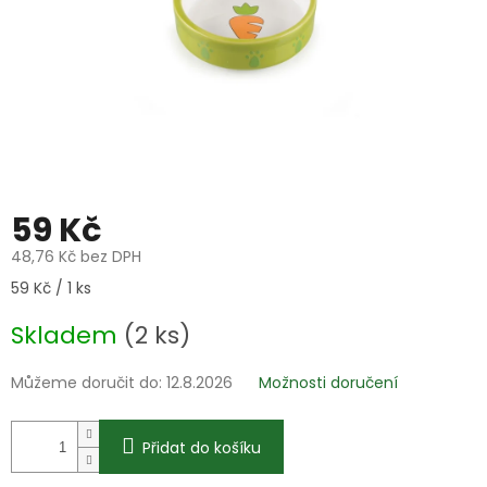
59 Kč
48,76 Kč bez DPH
Měrná
59 Kč / 1 ks
cena:
Skladem
(2 ks)
Můžeme doručit do:
12.8.2026
Možnosti doručení
Přidat do košíku