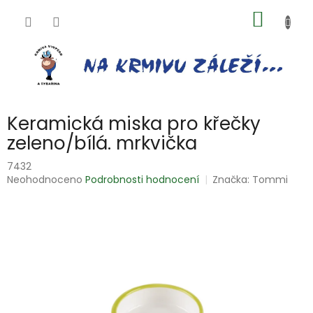
Přejít
NÁKUP
na
obsah
KOŠÍK
Keramická miska pro křečky
zeleno/bílá. mrkvička
7432
Průměrné
Neohodnoceno
Podrobnosti hodnocení
Značka:
Tommi
hodnocení
produktu
je
0,0
z
5
hvězdiček.