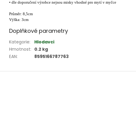
• dle doporučení výrobce nejsou misky vhodné pro mytí v myčce
Průměr: 8,5cm
Výška: 3cm
Doplňkové parametry
Kategorie
:
Hlodavci
Hmotnost
:
0.2 kg
EAN
:
8595166787763
Z
á
p
a
t
í