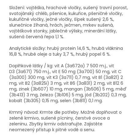
Složení:
vojtěška, hrachové vločky, sušený travní porost,
svatojánský chléb, pšenice, kukuřice, pšeničné vločky,
kukuřičné vločky, ječné vločky, šípek sušený 2,6 %,
slunečnice žíhaná, hrách, ječmen, mrkev sušená,
vojtěškové stonky, jablečné výlisky, minerální látky,
sušená červená řepa 1,1 %.
Analytické složky:
hrubý protein 14,6 %, hrubá vláknina
16,8 %, hrubé oleje a tuky 3,7 %, hrubý popel 6 %.
Doplňkové látky
/
kg:
vit A (3a672a) 7 500 m.j., vit
D
3
(3a671) 750 m.j., vit E
50
mg
(3a700)
50 mg
, vit C
(3a300) 300 mg, vit K
3
(3a711) 0,7 mg, vit B
1
(3a821) 2
mg, vit B
2
(3a825i) 3 mg, vit B
6
(3a831) 2 mg, vit B
12
6
mg
,
zinek (3b607) 10 mg, mangan (3b506) 5 mg, měď
(3b413) 3 mg, železo (3b106) 5 mg, jód (3b202) 0,3 mg,
kobalt (3b305) 0,15 mg, selen (3b811) 0,1 mg.
Krmný návod:
Krmte dle potřeby. Možné doplňovat o
zelené krmivo, sušené pícniny, čerstvé ovoce a
zeleninu. Zbytky krmiv odstraňujte. Zajistěte
neomezený přístup k pitné vodě a senu.