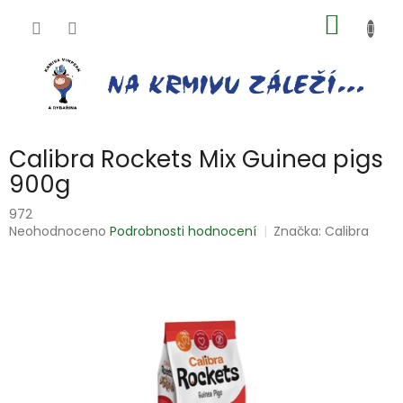
Přejít
NÁKUP
na
obsah
KOŠÍK
Calibra Rockets Mix Guinea pigs
900g
972
Průměrné
Neohodnoceno
Podrobnosti hodnocení
Značka:
Calibra
hodnocení
produktu
je
0,0
z
5
hvězdiček.