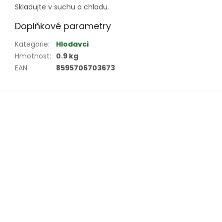
Skladujte v suchu a chladu.
Doplňkové parametry
Kategorie
:
Hlodavci
Hmotnost
:
0.9 kg
EAN
:
8595706703673
Z
á
p
a
t
í