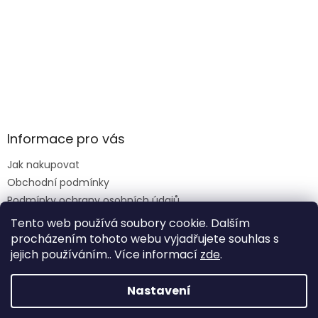
Informace pro vás
Jak nakupovat
Obchodní podmínky
Podmínky ochrany osobních údajů
Reklamace formulář
Tento web používá soubory cookie. Dalším
procházením tohoto webu vyjadřujete souhlas s
jejich používáním.. Více informací
zde
.
Vytvořil Shoptet
Nastavení