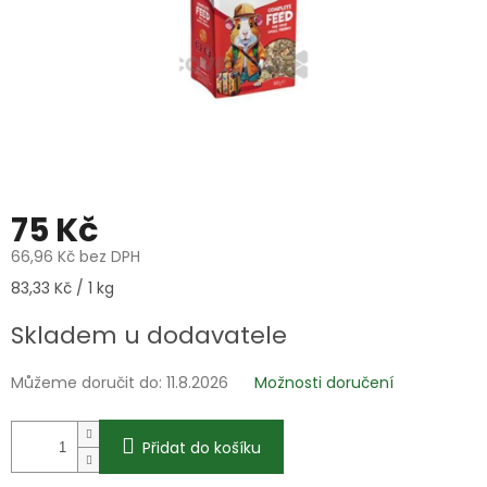
75 Kč
66,96 Kč bez DPH
Měrná
83,33 Kč / 1 kg
cena:
Skladem u dodavatele
Můžeme doručit do:
11.8.2026
Možnosti doručení
Přidat do košíku