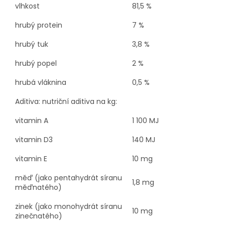
vlhkost
81,5 %
hrubý protein
7 %
hrubý tuk
3,8 %
hrubý popel
2 %
hrubá vláknina
0,5 %
Aditiva: nutriční aditiva na kg:
vitamin A
1 100 MJ
vitamin D3
140 MJ
vitamin E
10 mg
měď (jako pentahydrát síranu
1,8 mg
měďnatého)
zinek (jako monohydrát síranu
10 mg
zinečnatého)