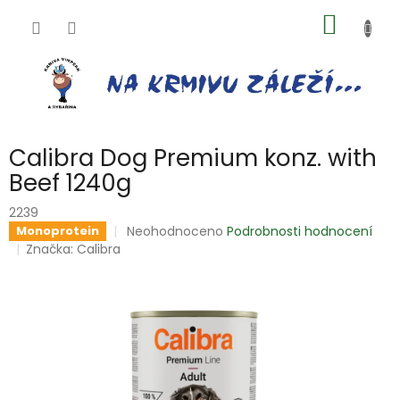
Přejít
NÁKUP
na
obsah
KOŠÍK
Calibra Dog Premium konz. with
Beef 1240g
2239
Průměrné
Neohodnoceno
Podrobnosti hodnocení
Monoprotein
hodnocení
Značka:
Calibra
produktu
je
0,0
z
5
hvězdiček.