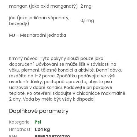
mangan (jako oxid manganatý)
2 mg
jód (jako jodičnan vápenatý,
0,1 mg
bezvodý)
MJ – Mezinárodní jednotka
Krmný návod: Tyto pokyny slouží pouze jako
doporučení. Dávkování se může lišit v závislosti na
věku, plemeni, tělesné kondici a aktivitě. Denní dávku
rozdělte na 1–2 porce. Zpočátku podávejte ve výši
uvedené dávky, postupně upravujte, abyste psa
udržovali v dobré kondici. Podávejte při pokojové
teplotě. Po otevření skladujte v chladničce maximálně
2 dny. Voda by měla být vždy k dispozici.
Doplňkové parametry
Kategorie
:
Psi
Hmotnost
:
1.24 kg
EAN
:
8595706701730