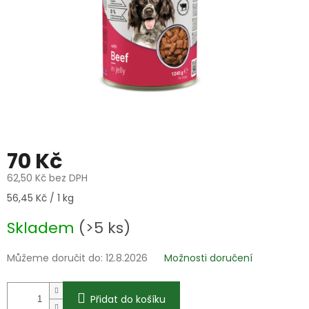
70 Kč
62,50 Kč bez DPH
Měrná
56,45 Kč / 1 kg
cena:
Skladem
(>5 ks)
Můžeme doručit do:
12.8.2026
Možnosti doručení
Přidat do košíku