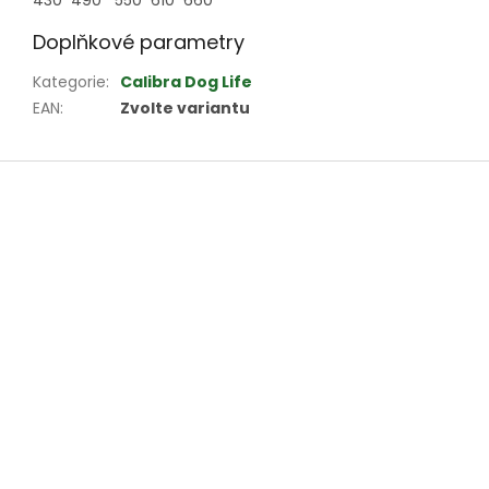
430 490 550 610 660
Doplňkové parametry
Kategorie
:
Calibra Dog Life
EAN
:
Zvolte variantu
Z
á
p
a
t
í