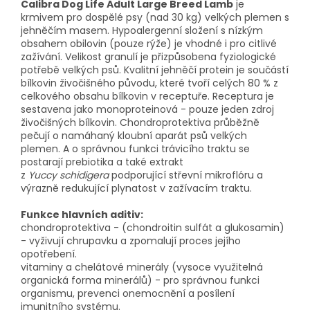
Calibra Dog Life Adult Large Breed Lamb
je
krmivem pro dospělé psy (nad 30 kg) velkých plemen s
jehněčím masem. Hypoalergenní složení s nízkým
obsahem obilovin (pouze rýže) je vhodné i pro citlivé
zažívání. Velikost granulí je přizpůsobena fyziologické
potřebě velkých psů. Kvalitní jehněčí protein je součástí
bílkovin živočišného původu, které tvoří celých 80 % z
celkového obsahu bílkovin v receptuře. Receptura je
sestavena jako monoproteinová - pouze jeden zdroj
živočišných bílkovin. Chondroprotektiva průběžně
pečují o namáhaný kloubní aparát psů velkých
plemen. A o správnou funkci trávicího traktu se
postarají prebiotika a také extrakt
z
Yuccy schidigera
podporující střevní mikroflóru a
výrazně redukující plynatost v zažívacím traktu.
Funkce hlavních aditiv:
chondroprotektiva - (chondroitin sulfát a glukosamin)
- vyživují chrupavku a zpomalují proces jejího
opotřebení.
vitaminy a chelátové minerály (vysoce využitelná
organická forma minerálů) - pro správnou funkci
organismu, prevenci onemocnění a posílení
imunitního systému.