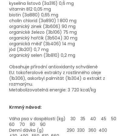
kyselina listová (3a316) 0,6 mg
vitamin B12 0,05 mg
biotin (3a880) 0,65 mg
cholin chlorid (3a890) 1 800 mg
organický zinek (3b606) 90 mg
organické železo (3b106) 75 mg
organický hořčík (3b504) 30 mg
organická měď (3b406) 14 mg
jód (3b201) 0,7 mg
organický selen (3b810) 0,2 mg
Obsahuje přírodní antioxidanty schválené
EU: tokoferolové extrakty z rostlinného oleje
(1b306), askorbyl palmitát (1b304) a extrakt z
rozmarýnu.
Metabolizovatelná energie: 3 720 kcal/kg
Krmný návod:
Váha psa v dospělosti (kg) 30 35 40 45 50
60 70 80 90
Denní dávka (g) 290 330 360 400